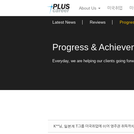
Sketchbook5, 스케치북5
Sketchbook5, 스케치북5
본
메
About Us
미국취업
미
문
뉴
바
토
로
글
Latest News
Reviews
Progre
가
하
기
기
Progress & Achieve
Everyday, we are helping our clients going forw
K**님, 일본계 T그룹 미국취업에 이어 영주권 취득까