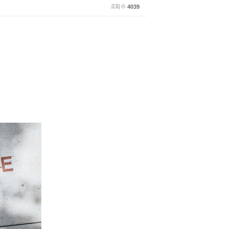
조회 수
4039
!