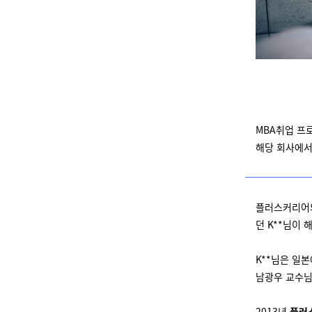
MBA취업 프
해당 회사에서
플러스커리어의
던 K**님이
K**님은 일
남광우 교수님
2013년
플러