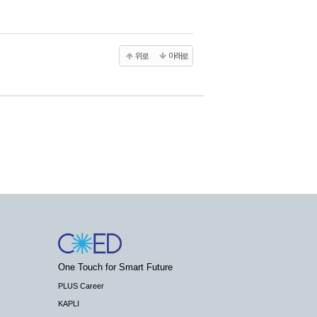
위로
아래로
One Touch for Smart Future
PLUS Career
KAPLI