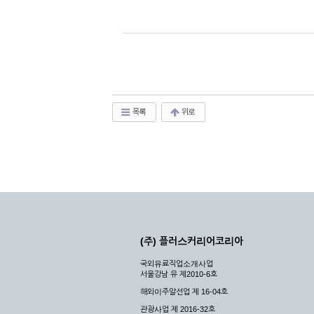
목록
위로
(주) 플러스커리어코리아
국외유료직업소개사업
서울강남 유 제2010-6호
해외이주알선업 제 16-04호
관광사업 제 2016-32호