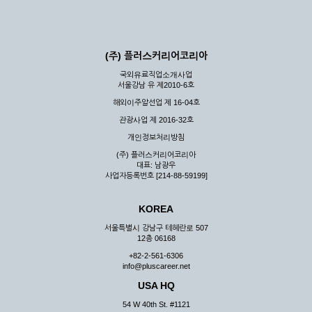
(주) 플러스커리어코리아
국외유료직업소개사업
서울강남 유 제2010-6호
해외이주알선업 제 16-04호
관광사업 제 2016-32호
개인정보처리방침
(주) 플러스커리어코리아
대표: 남광우
사업자등록번호 [214-88-59199]
KOREA
서울특별시 강남구 테헤란로 507
12층 06168
+82-2-561-6306
info@pluscareer.net
USA HQ
54 W 40th St. #1121