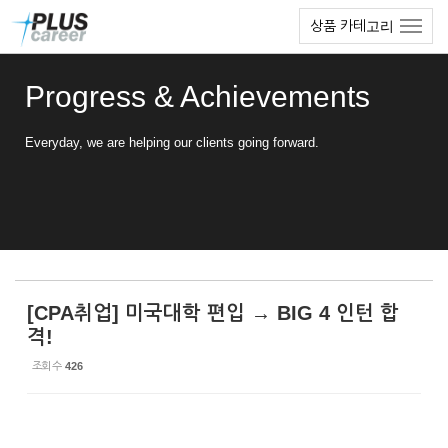
Sketchbook5, 스케치북5
Sketchbook5, 스케치북5
본
메
상품 카테고리
문
뉴
바
토
로
글
Progress & Achievements
가
하
기
기
Everyday, we are helping our clients going forward.
[CPA취업] 미국대학 편입 → BIG 4 인턴 합
격!
조회 수
426