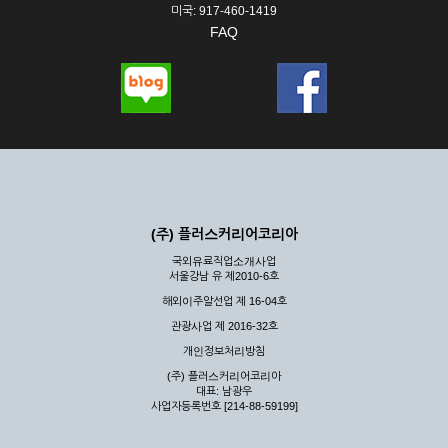
미국: 917-460-1419
FAQ
(주) 플러스커리어코리아
국외유료직업소개사업
서울강남 유 제2010-6호
해외이주알선업 제 16-04호
관광사업 제 2016-32호
개인정보처리방침
(주) 플러스커리어코리아
대표: 남광우
사업자등록번호 [214-88-59199]