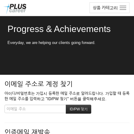
본
메
상품 카테고리
문
뉴
바
토
로
글
Progress & Achievements
가
하
기
기
Everyday, we are helping our clients going forward.
이메일 주소로 계정 찾기
아이디/비밀번호는 가입시 등록한 메일 주소로 알려드립니다. 가입할 때 등록
한 메일 주소를 입력하고 "ID/PW 찾기" 버튼을 클릭해주세요.
인증메일 재발송