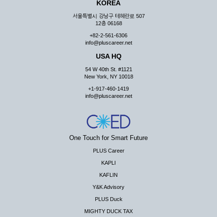
KOREA
서울특별시 강남구 테헤란로 507
12층 06168
+82-2-561-6306
info@pluscareer.net
USA HQ
54 W 40th St. #1121
New York, NY 10018
+1-917-460-1419
info@pluscareer.net
One Touch for Smart Future
PLUS Career
KAPLI
KAFLIN
Y&K Advisory
PLUS Duck
MIGHTY DUCK TAX