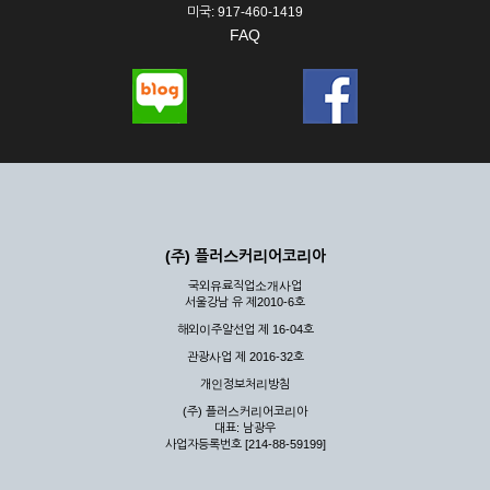
미국: 917-460-1419
FAQ
(주) 플러스커리어코리아
국외유료직업소개사업
서울강남 유 제2010-6호
해외이주알선업 제 16-04호
관광사업 제 2016-32호
개인정보처리방침
(주) 플러스커리어코리아
대표: 남광우
사업자등록번호 [214-88-59199]