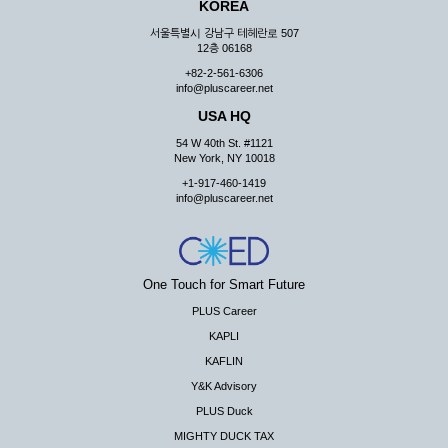
KOREA
서울특별시 강남구 테헤란로 507
12층 06168
+82-2-561-6306
info@pluscareer.net
USA HQ
54 W 40th St. #1121
New York, NY 10018
+1-917-460-1419
info@pluscareer.net
One Touch for Smart Future
PLUS Career
KAPLI
KAFLIN
Y&K Advisory
PLUS Duck
MIGHTY DUCK TAX