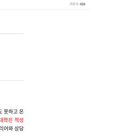
조회 수
426
도 못하고 온
 대학은 적성
커리어와 상담