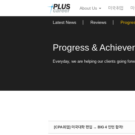
Sketchbook5, 스케치북5
Sketchbook5, 스케치북5
본
메
About Us
미국취업
미
문
뉴
바
토
로
글
Latest News
Reviews
Progre
가
하
기
기
Progress & Achieve
Everyday, we are helping our clients going forw
[CPA취업] 미국대학 편입 → BIG 4 인턴 합격!