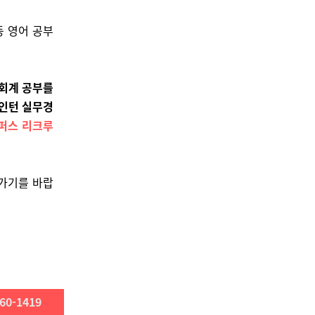
등 영어 공부
 회계 공부를
인턴 실무경
퍼스 리크루
나가기를 바랍
60-1419