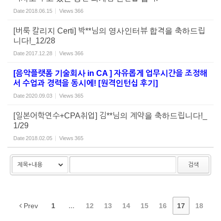
Date
2018.06.15
Views
366
[버룩 칼리지 Certi] 박**님의 영사인터뷰 합격을 축하드립
니다!_12/28
Date
2017.12.28
Views
366
[음악플랫폼 기술회사 in CA ] 자유롭게 업무시간을 조정해
서 수업과 경력을 동시에! [원격인턴십 후기]
Date
2020.09.03
Views
365
[일본어학연수+CPA취업] 김**님의 계약을 축하드립니다!_
1/29
Date
2018.02.05
Views
365
검색
Prev
1
...
12
13
14
15
16
17
18