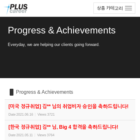
Sketchbook5, 스케치북5
Sketchbook5, 스케치북5
본
메
상품 카테고리
문
뉴
바
토
로
글
Progress & Achievements
가
하
기
기
Everyday, we are helping our clients going forward.
Progress & Achievements
[미국 정규취업] 김** 님의 취업비자 승인을 축하드립니다!
Date
2021.06.16
Views
3721
[한국 정규취업] 김** 님, Big 4 합격을 축하드립니다!
Date
2021.05.11
Views
3764