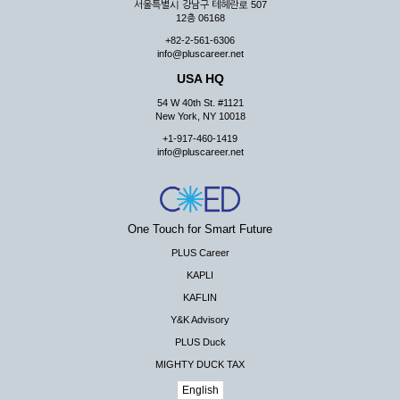
서울특별시 강남구 테헤란로 507
12층 06168
+82-2-561-6306
info@pluscareer.net
USA HQ
54 W 40th St. #1121
New York, NY 10018
+1-917-460-1419
info@pluscareer.net
One Touch for Smart Future
PLUS Career
KAPLI
KAFLIN
Y&K Advisory
PLUS Duck
MIGHTY DUCK TAX
English