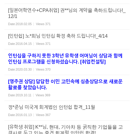
[일본어학연수+CPA취업] 권**님의 계약을 축하드립니다!_
12/1
Date
2018.02.05
Views
371
[인턴쉽] 노*희님 인턴십 확정 축하 드립니다!_4/14
Date
2016.04.15
Views
371
인턴십을 구하지 못한 3학년 유학생 어머님이 상담과 함께
인턴십 프로그램을 신청하셨습니다. [취업컨설팅]
Date
2020.03.30
Views
370
[영주권 상담] 답답한 이민 고민속에 심층상담으로 새로운
활로를 찾았습니다.
Date
2019.10.11
Views
369
정*준님 미국계 회계법인 인턴쉽 합격_11월
Date
2016.01.13
Views
367
[유학생 취업] K**님, 현대, 기아차 등 굵직한 기업들을 고
객사로 두고 있는 중견 회계펌 인턴쉽 합격!