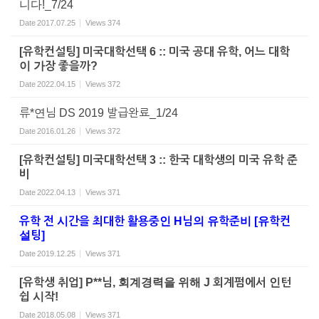
니다!_7/24
Date
2017.07.25
Views
374
[유학컨설팅] 미국대학선택 6 :: 미국 공대 유학, 어느 대학
이 가장 좋을까?
Date
2022.04.15
Views
372
류*연님 DS 2019 발급완료_1/24
Date
2016.01.26
Views
372
[유학컨설팅] 미국대학선택 3 :: 한국 대학생의 미국 유학 준
비
Date
2022.04.13
Views
371
유학 전 시간을 최대한 활용중인 H님의 유학준비 [유학컨
설팅]
Date
2019.12.25
Views
371
[유학생 취업] P**님, 회계경력을 위해 J 회계펌에서 인턴
쉽 시작!
Date
2018.05.08
Views
371