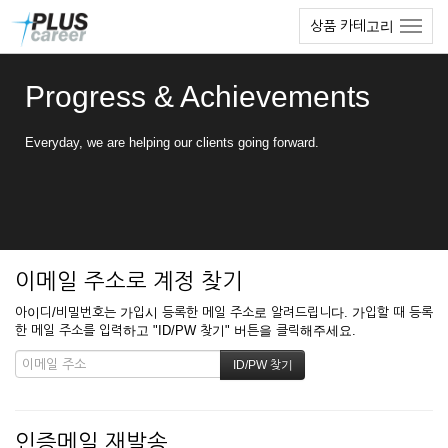
본
메
상품 카테고리
문
뉴
바
토
로
글
Progress & Achievements
가
하
기
기
Everyday, we are helping our clients going forward.
이메일 주소로 계정 찾기
아이디/비밀번호는 가입시 등록한 메일 주소로 알려드립니다. 가입할 때 등록
한 메일 주소를 입력하고 "ID/PW 찾기" 버튼을 클릭해주세요.
인증메일 재발송