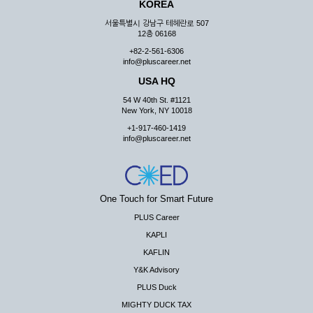
KOREA
서울특별시 강남구 테헤란로 507
12층 06168
+82-2-561-6306
info@pluscareer.net
USA HQ
54 W 40th St. #1121
New York, NY 10018
+1-917-460-1419
info@pluscareer.net
One Touch for Smart Future
PLUS Career
KAPLI
KAFLIN
Y&K Advisory
PLUS Duck
MIGHTY DUCK TAX