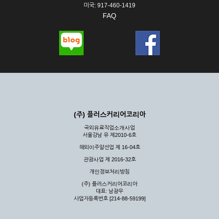
미국: 917-460-1419
FAQ
(주) 플러스커리어코리아
국외유료직업소개사업
서울강남 유 제2010-6호
해외이주알선업 제 16-04호
관광사업 제 2016-32호
개인정보처리방침
(주) 플러스커리어코리아
대표: 남광우
사업자등록번호 [214-88-59199]