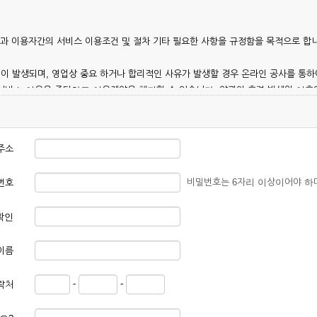
칭)과 이용자간의 서비스 이용조건 및 절차 기타 필요한 사항을 규정함을 목적으로 합
이 발생되며, 영업상 중요 하거나 합리적인 사유가 발생할 경우 온라인 공사를 통하
 서비스 이용을 중단하고 이용계약을 해지할 수 있습니다. 약관의 효력 발생일 이
 이용안내 및 기타 관계법령의 규정에 따릅니다.
주소
비밀번호는 6자리 이상이어야 하
번호
확인
본 약관에 동의한 후 신청자의 실질 정보를 입력하여 회사에 신청하고 회사가 이를 
이름
, 회원 1인당 한 개의 ID가 발급됩니다. 부득이한 경우로 인해 변경하고자 하는 경
-
-
락처
대하여는 가입을 거절하거나 취소할 수 있으며, 실명으로 등록하지 않은 자의 일체의
청할 경우