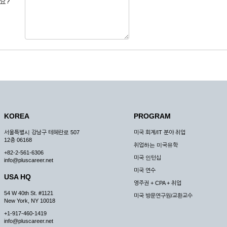
요?
 도용한 경우
미비 된 경우
 서비스를 이용할 경우
, 복사하여 이용하는 경우
청하는 경우
원칙으로 합니다.
, 국가비상사태, 정전, 서비스 설비의 장애, 서비스 이용의 폭주 등의 정상적인 서비
KOREA
PROGRAM
구적으로 중지할 수 있습니다.
서울특별시 강남구 테헤란로 507
미국 회계/IT 분야 취업
한 사유가 발생한 경우
12층 06168
취업하는 미국유학
스의 제공이 일시적으로 중지됨으로 인해 이용자 또는 제 3자가 입은 손해에 대하여 
+82-2-561-6306
미국 인턴십
info@pluscareer.net
미국 연수
USA HQ
영주권 + CPA + 취업
54 W 40th St. #1121
미국 방문연구원/교환교수
New York, NY 10018
청한 후 즉시 서비스를 이용할 수 있도록 하고 계속적, 안정적으로 서비스를 제공할
+1-917-460-1419
승낙 없이 타인에게 누설, 배포하여서는 안됩니다. 다만, 관계법령에 의하여 국가
info@pluscareer.net