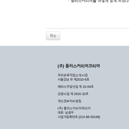
2. 개인정보를 허위로 기재하여 신청할 경우
*
플러스커리어를 어떻게 알게 되셨나
3. 경쟁 관게에 있는 이용자가 신청할 경우
4. 타인의 서비스 이용을 방해하거나, 정보를
5. 기타 회사가 정한 이용신청서에 기재사항이 
6. 이용자가 영업활동 또는 부정한 용도로 본
7. 회사의 정보를 사전 승낙 없이 전재, 변조
취소
8. 기타 회사가 정한 제반 사항을 위반하며 신
제5조 (서비스의 이용 및 중지)
① 서비스의 이용은 연중무휴, 1일 24시간을 
② 시스템 점검, 교체 및 고장, 기술적인 이유
(주) 플러스커리어코리아
이 서비스의 전부 또는 일부를 일시적 또는 영
국외유료직업소개사업
③ 기타 회사는 서비스를 제공할 수 없는 합당
서울강남 유 제2010-6호
④ 회사는 제 2항 및 제 3항의 사유로 서비
해외이주알선업 제 16-04호
제3장 권리 및 의무
관광사업 제 2016-32호
개인정보처리방침
제6조 (회사의 의무)
(주) 플러스커리어코리아
대표: 남광우
① 회사는 특별한 사정이 없는 한 이용자가 신
사업자등록번호 [214-88-59199]
② 회사는 이용자의 개인 신상 정보를 본인의 
되지 않습니다.