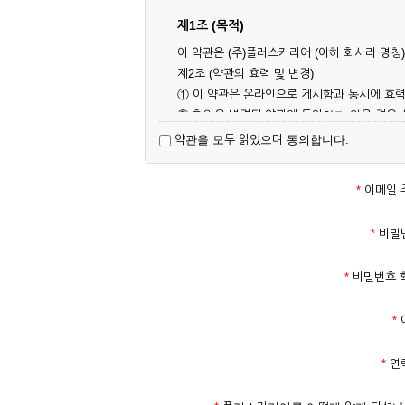
제1조 (목적)
이 약관은 (주)플러스커리어 (이하 회사라 명
제2조 (약관의 효력 및 변경)
① 이 약관은 온라인으로 게시함과 동시에 효력
② 회원은 변경된 약관에 동의하지 않을 경우
대해 동의한 것으로 간주됩니다.
약관을 모두 읽었으며 동의합니다.
제3조 (약관의 외 준칙)
이 약관에 명시되지 않은 사항은 회사의 공지,
*
이메일 
제2장 서비스 이용 계약
*
비밀
제4조 (이용계약의 성립)
*
비밀번호 
① 서비스 이용계약은 서비스 이용 희망자가 
의 실명 확인 절차를 밟을 수 있습니다.
*
② 회원가입시 입력한 ID는 변경할 수 없으며
다.
*
연
③ 회사는 아래의 각 호에 해당하는 이용자에 
1. 타인의 성명, 주민등록번호를 이용하여 신