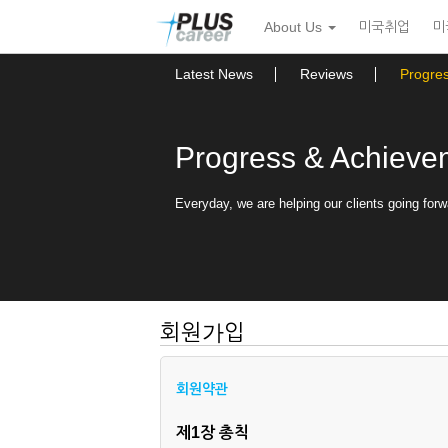
본
메
About Us
미국취업
미
문
뉴
바
토
로
글
Latest News
Reviews
Progre
가
하
기
기
Progress & Achieve
Everyday, we are helping our clients going forw
회원가입
회원약관
제1장 총칙