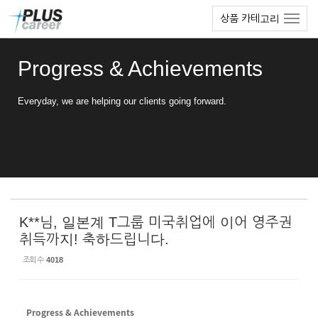
Sketchbook5, 스케치북5
Sketchbook5, 스케치북5
본
메
상품 카테고리
문
뉴
바
토
로
글
Progress & Achievements
가
하
기
기
Everyday, we are helping our clients going forward.
K**님, 일본계 T그룹 미국취업에 이어 영주권
취득까지! 축하드립니다.
조회 수
4018
Progress & Achievements