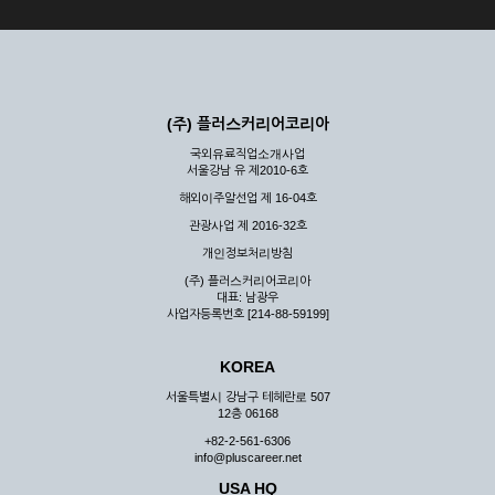
(주) 플러스커리어코리아
국외유료직업소개사업
서울강남 유 제2010-6호
해외이주알선업 제 16-04호
관광사업 제 2016-32호
개인정보처리방침
(주) 플러스커리어코리아
대표: 남광우
사업자등록번호 [214-88-59199]
KOREA
서울특별시 강남구 테헤란로 507
12층 06168
+82-2-561-6306
info@pluscareer.net
USA HQ