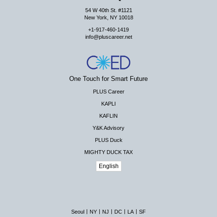
54 W 40th St. #1121
New York, NY 10018
+1-917-460-1419
info@pluscareer.net
One Touch for Smart Future
PLUS Career
KAPLI
KAFLIN
Y&K Advisory
PLUS Duck
MIGHTY DUCK TAX
English
|
|
|
|
|
Seoul
NY
NJ
DC
LA
SF