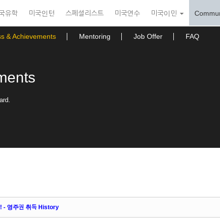
국유학
미국인턴
스페셜리스트
미국연수
미국이민
Commun
ss & Achievements
Mentoring
Job Offer
FAQ
ments
ard.
 영주권 취득 History