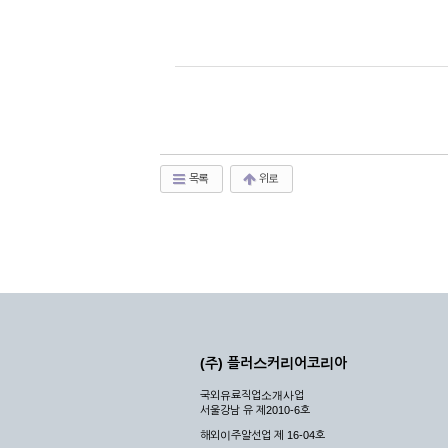
목록
위로
(주) 플러스커리어코리아
국외유료직업소개사업
서울강남 유 제2010-6호
해외이주알선업 제 16-04호