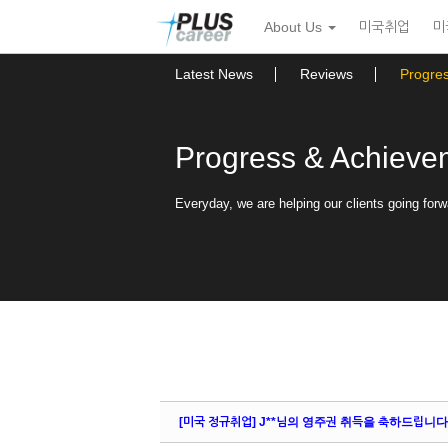
Sketchbook5, 스케치북5
Sketchbook5, 스케치북5
본
메
About Us
미국취업
미
문
뉴
바
토
로
글
Latest News
Reviews
Progre
가
하
기
기
Progress & Achieve
Everyday, we are helping our clients going forw
[미국 정규취업] J**님의 영주권 취득을 축하드립니다! -