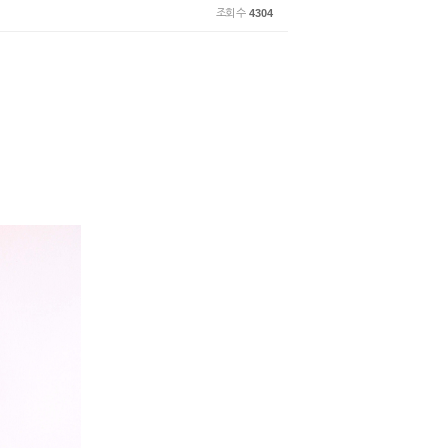
조회 수
4304