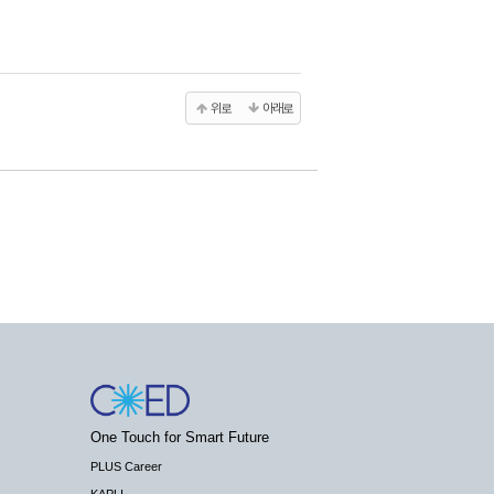
위로
아래로
One Touch for Smart Future
PLUS Career