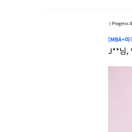
ㅣProgress 
[MBA+
J**님