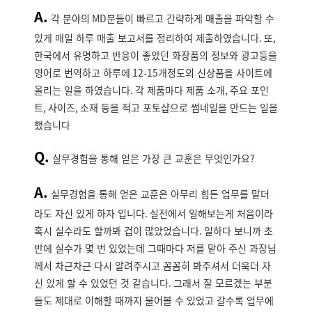
A.
각 분야의
MD
분들이 빠르고 간략하게 매출을 파악할 수
있게 매일 하루 매출 보고서를 정리하여 제출하였습니다
.
또
,
한국에서 유명하고 반응이 좋았던 화장품의 정보와 광고등을
영어로 번역하고 하루에
12-15
개정도의 신상품을 사이트에
올리는 일을 하였습니다
.
각 제품마다 제품 소개
,
주요 포인
트
,
사이즈
,
소재 등을 적고 포토샵으로 썸네일을 만드는 일을
했습니다
Q.
실무경험을 통해 얻은 가장 큰 교훈은 무엇인가요
?
A.
실무경험을 통해 얻은 교훈은 아무리 힘든 업무를 맡더
라도 자신 있게 하자 입니다
.
실전에서 일해보는게 처음이라
혹시 실수라도 할까봐 겁이 많았었습니다
.
일하다 보니까 초
반에 실수가 몇 번 있었는데 그때마다 저를 맡아 주신 과장님
께서 차근차근 다시 알려주시고 꼼꼼히 봐주셔서 더욱더 자
신 있게 할 수 있었던 것 같습니다
.
그래서 잘 모르겠는 부분
들도 제대로 이해할 때까지 물어볼 수 있었고 갈수록 업무에