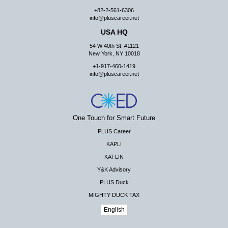
+82-2-561-6306
info@pluscareer.net
USA HQ
54 W 40th St. #1121
New York, NY 10018
+1-917-460-1419
info@pluscareer.net
One Touch for Smart Future
PLUS Career
KAPLI
KAFLIN
Y&K Advisory
PLUS Duck
MIGHTY DUCK TAX
English