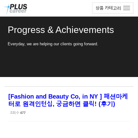
Sketchbook5, 스케치북5
Sketchbook5, 스케치북5
본
메
상품 카테고리
문
뉴
바
토
로
글
Progress & Achievements
가
하
기
기
Everyday, we are helping our clients going forward.
[Fashion and Beauty Co, in NY ] 패션마케
터로 원격인턴십, 궁금하면 클릭! (후기)
조회 수
477