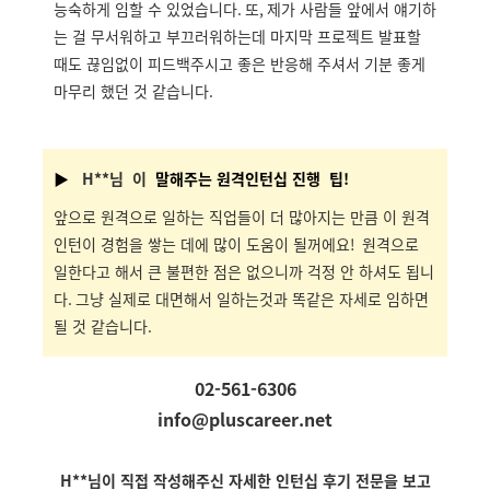
능숙하게 임할 수 있었습니다
.
또
,
제가 사람들 앞에서 얘기하
는 걸 무서워하고 부끄러워하는데 마지막 프로젝트 발표할
때도 끊임없이 피드백주시고 좋은 반응해 주셔서 기분 좋게
마무리 했던 것 같습니다
.
▶
H
**
님
이
말해주는 원격인턴십 진행 팁!
앞으로 원격으로 일하는 직업들이 더 많아지는 만큼 이 원격
인턴이 경험을 쌓는 데에 많이 도움이 될꺼에요
!
원격으로
일한다고 해서 큰 불편한 점은 없으니까 걱정 안 하셔도 됩니
다
.
그냥 실제로 대면해서 일하는것과 똑같은 자세로 임하면
될 것 같습니다
.
02-561-6306
info@pluscareer.net
H**
님
이
직접 작성해주신 자세한 인턴십 후기 전문을 보고