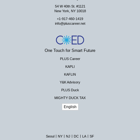
54 W 40th St. #1121
New York, NY 10018
+1-917-460-1419
info@pluscareer.net
One Touch for Smart Future
PLUS Career
KAPLI
KAFLIN
Y&K Advisory
PLUS Duck
MIGHTY DUCK TAX
English
|
|
|
|
|
Seoul
NY
NJ
DC
LA
SF