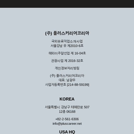
(주) 플러스커리어코리아
국외유료직업소개사업
서울강남 유 제2010-6호
해외이주알선업 제 16-04호
관광사업 제 2016-32호
개인정보처리방침
(주) 플러스커리어코리아
대표: 남광우
사업자등록번호 [214-88-59199]
KOREA
서울특별시 강남구 테헤란로 507
12층 06168
+82-2-561-6306
info@pluscareer.net
USA HQ