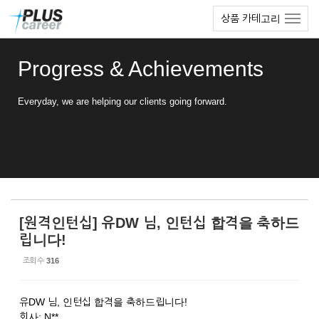
Sketchbook5, 스케치북5
Sketchbook5, 스케치북5
본
메
상품 카테고리
문
뉴
바
토
로
글
Progress & Achievements
가
하
기
기
Everyday, we are helping our clients going forward.
[원격인턴십] 유DW 님, 인턴십 합격을 축하드
립니다!
조회 수
316
유DW 님, 인턴십 합격을 축하드립니다!
회사: N**