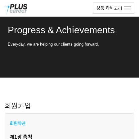
본
메
상품 카테고리
문
뉴
바
토
로
글
Progress & Achievements
가
하
기
기
Everyday, we are helping our clients going forward.
회원가입
회원약관
제1장 총칙