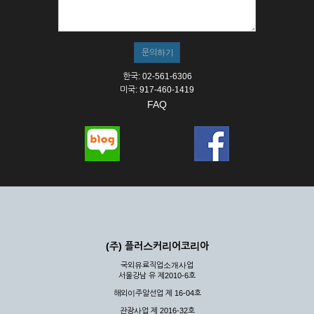
① 서비스의 이용은 연중무휴, 1일 24시간을 원칙으로 합니다.
② 시스템 점검, 교체 및 고장, 기술적인 이유, 국가비상사태, 정
전, 서비스 설비의 장애, 서비스 이용의 폭주 등의 정상적인 서비
스가 불가능할 경우 회사는 사전 공지나 예고 없이 서비스의 전
부 또는 일부를 일시적 또는 영구적으로 중지할 수 있습니다.
한국: 02-561-6306
③ 기타 회사는 서비스를 제공할 수 없는 합당한 사유가 발생한
미국: 917-460-1419
경우
FAQ
④ 회사는 제 2항 및 제 3항의 사유로 서비스의 제공이 일시적
으로 중지됨으로 인해 이용자 또는 제 3자가 입은 손해에 대하
여 배상하지 않습니다.
제3장 권리 및 의무
제6조 (회사의 의무)
① 회사는 특별한 사정이 없는 한 이용자가 신청한 후 즉시 서
비스를 이용할 수 있도록 하고 계속적, 안정적으로 서비스를 제
공할 수 있도록 최선의 노력을 다하여야 합니다.
(주) 플러스커리어코리아
② 회사는 이용자의 개인 신상 정보를 본인의 승낙 없이 타인에
국외유료직업소개사업
게 누설, 배포하여서는 안됩니다. 다만, 관계법령에 의하여 국가
서울강남 유 제2010-6호
기관 등의 합법적인 요구가 있는 경우에는 해당 되지 않습니다.
해외이주알선업 제 16-04호
③ 회사는 이용자로부터 제기되는 의견이나 불만이 정당하다고
인정할 경우에는 즉시 처리하여야 하며, 즉시 처리가 곤란한 경
관광사업 제 2016-32호