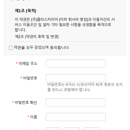
제1조 (목적)
이 약관은 (주)플러스커리어 (이하 회사라 명칭)과 이용자간의 서
비스 이용조건 및 절차 기타 필요한 사항을 규정함을 목적으로
합니다.
제2조 (약관의 효력 및 변경)
① 이 약관은 온라인으로 게시함과 동시에 효력이 발생되며, 영
약관을 모두 읽었으며 동의합니다.
업상 중요 하거나 합리적인 사유가 발생할 경우 온라인 공사를
통하여 변경할 수 있습니다.
② 회원은 변경된 약관에 동의하지 않을 경우 서비스 이용을 중
*
이메일 주소
단하고 이용계약을 해지할 수 있습니다. 약관의 효력 발생일 이
후의 계속적인 서비스 이용은 약관의 변경사항에 대해 동의한
것으로 간주됩니다.
*
비밀번호
비밀번호는 6자리 이상이어야 하며 영문과 숫자
제3조 (약관의 외 준칙)
를 반드시 포함해야 합니다.
이 약관에 명시되지 않은 사항은 회사의 공지, 이용안내 및 기타
관계법령의 규정에 따릅니다.
*
비밀번호 확인
제2장 서비스 이용 계약
*
이름
제4조 (이용계약의 성립)