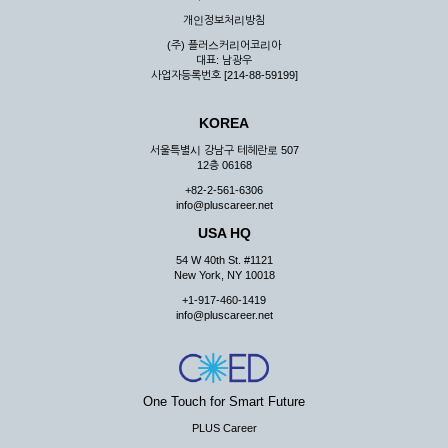
우 그 처리를 위해 노력해야 합니다.
개인정보처리방침
제7조 (회원의 의무)
(주) 플러스커리어코리아
대표: 남광우
① 회원은 ID와 비밀 번호에 관한 모든 관리의 책임이 있으며
사업자등록번호 [214-88-59199]
자신의 ID가 부정하게 사용된 경우, 이용자는 반드시 회사에 그
사실을 통보해야 합니다.
KOREA
② 회원은 이용신청서의 기재내용 중 변경된 내용이 있는 경우
서비스를 통하여 그 내용을 회사에 통지하여야 합니다.
서울특별시 강남구 테헤란로 507
12층 06168
③ 다른 회원의 ID와 비밀번호를 부당하게 사용하는 행위를
하지 않아야 합니다.
+82-2-561-6306
info@pluscareer.net
④ 회원은 회사의 서비스에서 타 사이트의 홍보행위를 하지 않
아야 하며 공공질서나 미풍약속에 위배되는 내용 혹은 저작권을
USA HQ
포함한 지적 재산권을 침해 할 수 있는 행동을 하지 않아야 합니
54 W 40th St. #1121
다.
New York, NY 10018
⑤ 회원은 회사의 사전 승낙 없이 서비스를 이용하여 어떠한 영
+1-917-460-1419
리 행위도 할 수 없습니다.
info@pluscareer.net
⑥ 회원은 관계법령, 약관의 규정, 이용안내 및 주의사항 등 회
사가 통지하는 사항을 준수하여야 하며, 기타 회사의 업무에 방
해되는 행위를 하여서는 아니 됩니다.
제8조 (회원의 관리)
One Touch for Smart Future
PLUS Career
① 회원은 언제든 이 약관에 대한 동의를 철회할 수 있습니다.