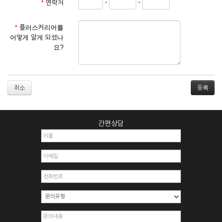
-
-
*
연락처
① 서비스 이용계약은 서비스 이용 희망자가 본 약관에 동의한
후 신청자의 실질 정보를 입력하여 회사에 신청하고 회사가 이
를 심사, 승낙함으로써 성립하며, 회사는 신청자의 실명 확인 절
*
플러스커리어를
차를 밟을 수 있습니다.
어떻게 알게 되셨나
② 회원가입시 입력한 ID는 변경할 수 없으며, 회원 1인당 한 개
요?
의 ID가 발급됩니다. 부득이한 경우로 인해 변경하고자 하는 경
우에는 해당 아이디를 해지하고 재가입해야 합니다.
③ 회사는 아래의 각 호에 해당하는 이용자에 대하여는 가입을
거절하거나 취소할 수 있으며, 실명으로 등록하지 않은 자의 일
취소
체의 권리를 제한할 수 있습니다.
1. 타인의 성명, 주민등록번호를 이용하여 신청할 경우
2. 개인정보를 허위로 기재하여 신청할 경우
간편상담
3. 경쟁 관게에 있는 이용자가 신청할 경우
4. 타인의 서비스 이용을 방해하거나, 정보를 도용한 경우
5. 기타 회사가 정한 이용신청서에 기재사항이 미비 된 경우
6. 이용자가 영업활동 또는 부정한 용도로 본 서비스를 이용할
경우
7. 회사의 정보를 사전 승낙 없이 전재, 변조, 복사하여 이용하
는 경우
8. 기타 회사가 정한 제반 사항을 위반하며 신청하는 경우
제5조 (서비스의 이용 및 중지)