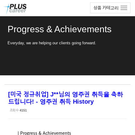
Sketchbook5, 스케치북5
Sketchbook5, 스케치북5
본
메
상품 카테고리
문
뉴
바
토
로
글
Progress & Achievements
가
하
기
기
Everyday, we are helping our clients going forward.
[미국 정규취업] J**님의 영주권 취득을 축하
드립니다! - 영주권 취득 History
조회 수
4151
ㅣProgress & Achievements