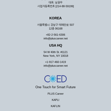
대표: 남광우
사업자등록번호 [214-88-59199]
KOREA
서울특별시 강남구 테헤란로 507
12층 06168
+82-2-561-6306
info@pluscareer.net
USA HQ
54 W 40th St. #1121
New York, NY 10018
+1-917-460-1419
info@pluscareer.net
One Touch for Smart Future
PLUS Career
KAPLI
KAFLIN