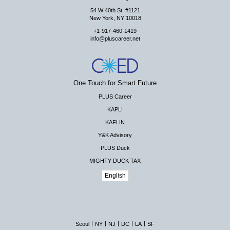
54 W 40th St. #1121
New York, NY 10018
+1-917-460-1419
info@pluscareer.net
One Touch for Smart Future
PLUS Career
KAPLI
KAFLIN
Y&K Advisory
PLUS Duck
MIGHTY DUCK TAX
English
|
|
|
|
|
Seoul
NY
NJ
DC
LA
SF