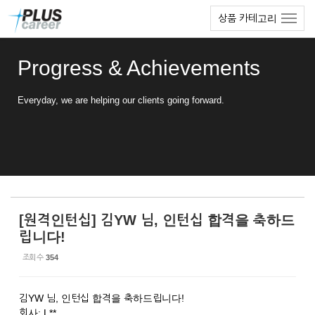
Sketchbook5, 스케치북5
Sketchbook5, 스케치북5
본
메
상품 카테고리
문
뉴
바
토
로
글
Progress & Achievements
가
하
기
기
Everyday, we are helping our clients going forward.
[원격인턴십] 김YW 님, 인턴십 합격을 축하드
립니다!
조회 수
354
김YW 님, 인턴십 합격을 축하드립니다!
회사: L**