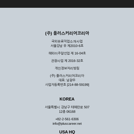
(주) 플러스커리어코리아
국외유료직업소개사업
서울강남 유 제2010-6호
해외이주알선업 제 16-04호
관광사업 제 2016-32호
개인정보처리방침
(주) 플러스커리어코리아
대표: 남광우
사업자등록번호 [214-88-59199]
KOREA
서울특별시 강남구 테헤란로 507
12층 06168
+82-2-561-6306
info@pluscareer.net
USA HQ