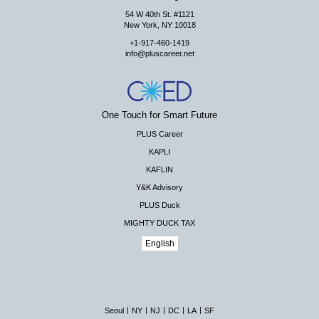
54 W 40th St. #1121
New York, NY 10018
+1-917-460-1419
info@pluscareer.net
One Touch for Smart Future
PLUS Career
KAPLI
KAFLIN
Y&K Advisory
PLUS Duck
MIGHTY DUCK TAX
English
|
|
|
|
|
Seoul
NY
NJ
DC
LA
SF