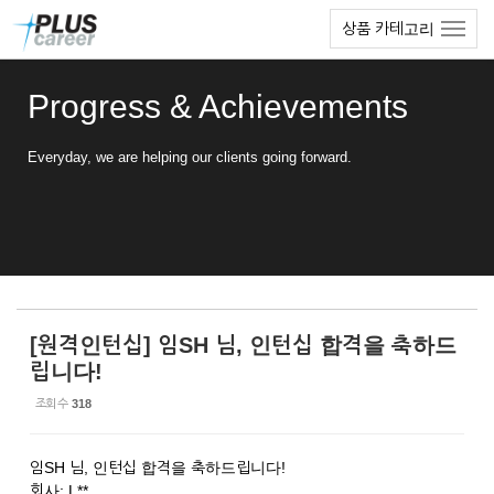
Sketchbook5, 스케치북5
Sketchbook5, 스케치북5
본
메
상품 카테고리
문
뉴
바
토
로
글
Progress & Achievements
가
하
기
기
Everyday, we are helping our clients going forward.
[원격인턴십] 임SH 님, 인턴십 합격을 축하드
립니다!
조회 수
318
임SH 님, 인턴십 합격을 축하드립니다!
회사: L**