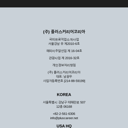
(주) 플러스커리어코리아
국외유료직업소개사업
서울강남 유 제2010-6호
해외이주알선업 제 16-04호
관광사업 제 2016-32호
개인정보처리방침
(주) 플러스커리어코리아
대표: 남광우
사업자등록번호 [214-88-59199]
KOREA
서울특별시 강남구 테헤란로 507
12층 06168
+82-2-561-6306
info@pluscareer.net
USA HQ