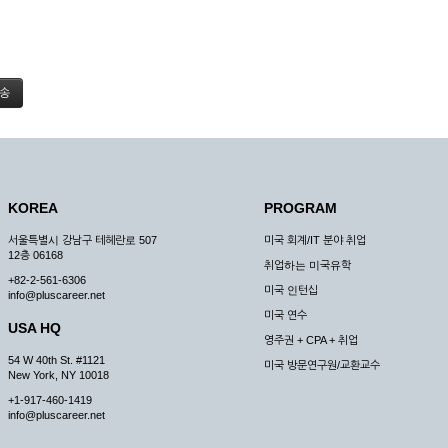
KOREA
PROGRAM
서울특별시 강남구 테헤란로 507
미국 회계/IT 분야 취업
12층 06168
취업하는 미국유학
+82-2-561-6306
미국 인턴십
info@pluscareer.net
미국 연수
USA HQ
영주권 + CPA + 취업
54 W 40th St. #1121
미국 방문연구원/교환교수
New York, NY 10018
+1-917-460-1419
info@pluscareer.net