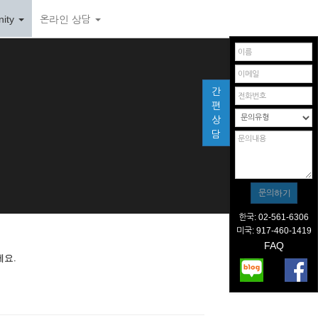
ity
온라인 상담
간
편
상
담
한국: 02-561-6306
미국: 917-460-1419
FAQ
세요.