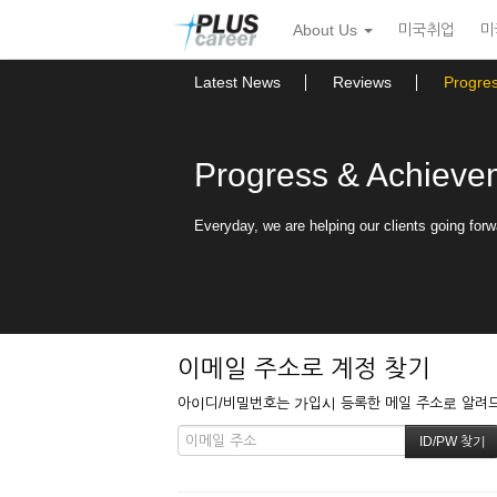
본
메
About Us
미국취업
미
문
뉴
바
토
로
글
Latest News
Reviews
Progre
가
하
기
기
Progress & Achieve
Everyday, we are helping our clients going forw
이메일 주소로 계정 찾기
아이디/비밀번호는 가입시 등록한 메일 주소로 알려드립