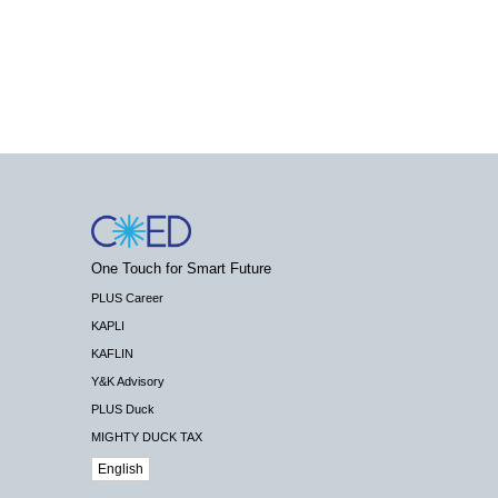
One Touch for Smart Future
PLUS Career
KAPLI
KAFLIN
Y&K Advisory
PLUS Duck
MIGHTY DUCK TAX
English