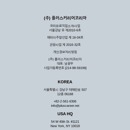
(주) 플러스커리어코리아
국외유료직업소개사업
서울강남 유 제2010-6호
해외이주알선업 제 16-04호
관광사업 제 2016-32호
개인정보처리방침
(주) 플러스커리어코리아
대표: 남광우
사업자등록번호 [214-88-59199]
KOREA
서울특별시 강남구 테헤란로 507
12층 06168
+82-2-561-6306
info@pluscareer.net
USA HQ
54 W 40th St. #1121
New York, NY 10018