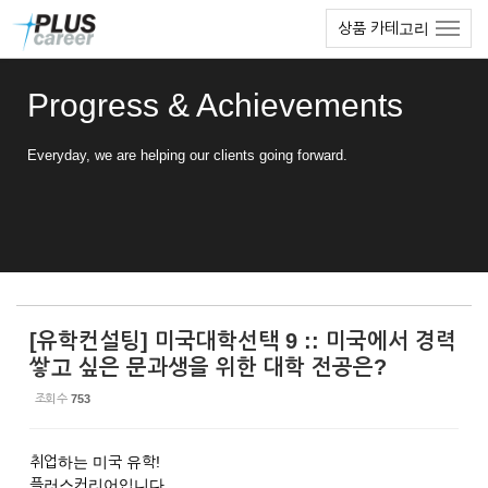
Sketchbook5, 스케치북5
Sketchbook5, 스케치북5
본
메
상품 카테고리
문
뉴
바
토
로
글
Progress & Achievements
가
하
기
기
Everyday, we are helping our clients going forward.
[유학컨설팅] 미국대학선택 9 :: 미국에서 경력
쌓고 싶은 문과생을 위한 대학 전공은?
조회 수
753
취업하는 미국 유학!
플러스커리어입니다.