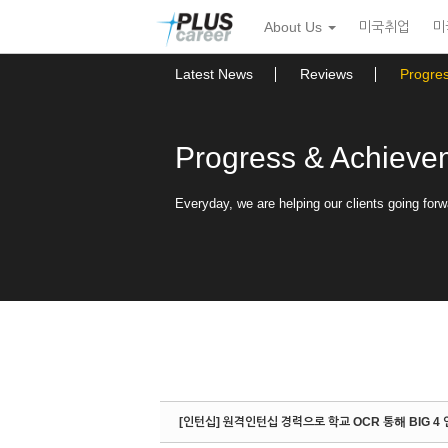
Sketchbook5, 스케치북5
Sketchbook5, 스케치북5
본
메
About Us
미국취업
미
문
뉴
바
토
로
글
Latest News
Reviews
Progre
가
하
기
기
Progress & Achieve
Everyday, we are helping our clients going forw
[인턴십] 원격인턴십 경력으로 학교 OCR 통해 BIG 4 