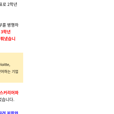
표로 2학년
공부를 병행하
로
3학년
이뤄냈습니
itte,
 싶어하는 기업
러스커리어와
었습니다.
하려 저희와