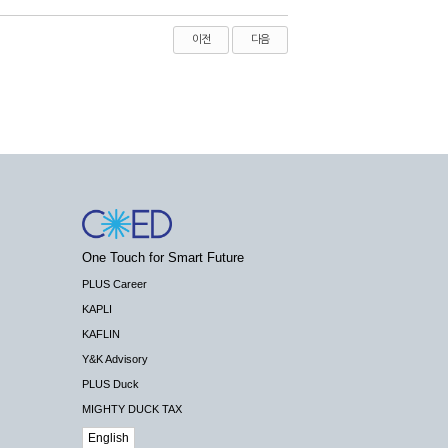
이전
다음
One Touch for Smart Future
PLUS Career
KAPLI
KAFLIN
Y&K Advisory
PLUS Duck
MIGHTY DUCK TAX
English