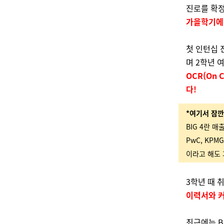
진로를 확정
가을학기에
첫 인턴십 
며 2학년 
OCR(On 
다!
*여기서 잠깐
BIG 4란 매
PwC, KP
이라고 해도 
3학년 때 
이력서와 
최근에는 B