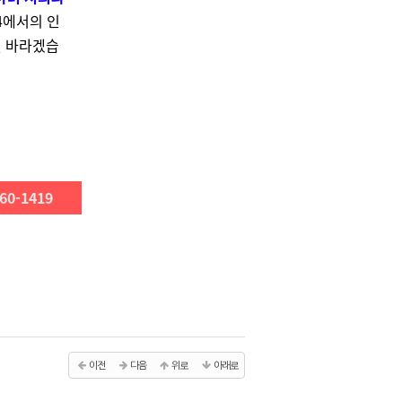
4에서의 인
길 바라겠습
60-1419
이전
다음
위로
아래로