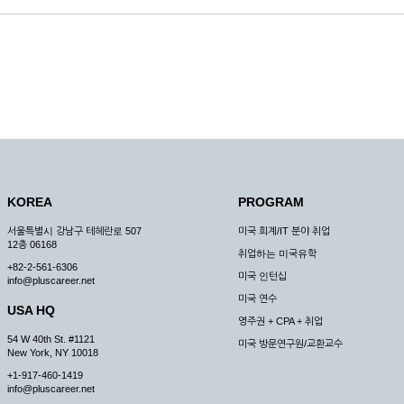
KOREA
PROGRAM
서울특별시 강남구 테헤란로 507
미국 회계/IT 분야 취업
12층 06168
취업하는 미국유학
+82-2-561-6306
미국 인턴십
info@pluscareer.net
미국 연수
USA HQ
영주권 + CPA + 취업
54 W 40th St. #1121
미국 방문연구원/교환교수
New York, NY 10018
+1-917-460-1419
info@pluscareer.net