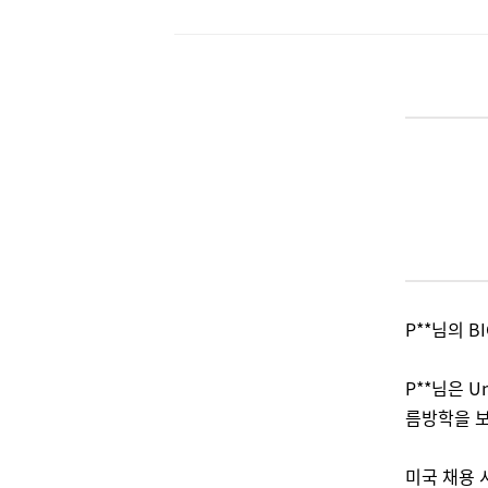
P**님의 
P**님은 
름방학을 보
미국 채용 