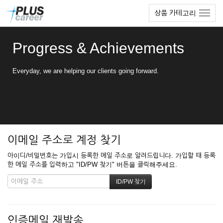
본
메
상품 카테고리
문
뉴
바
토
로
글
Progress & Achievements
가
하
기
기
Everyday, we are helping our clients going forward.
이메일 주소로 계정 찾기
아이디/비밀번호는 가입시 등록한 메일 주소로 알려드립니다. 가입할 때 등록
한 메일 주소를 입력하고 "ID/PW 찾기" 버튼을 클릭해주세요.
인증메일 재발송