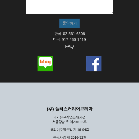
① 서비스의 이용은 연중무휴, 1일 24시간을 원칙으로 합니다.
② 시스템 점검, 교체 및 고장, 기술적인 이유, 국가비상사태, 정
전, 서비스 설비의 장애, 서비스 이용의 폭주 등의 정상적인 서비
스가 불가능할 경우 회사는 사전 공지나 예고 없이 서비스의 전
부 또는 일부를 일시적 또는 영구적으로 중지할 수 있습니다.
한국: 02-561-6306
③ 기타 회사는 서비스를 제공할 수 없는 합당한 사유가 발생한
미국: 917-460-1419
경우
FAQ
④ 회사는 제 2항 및 제 3항의 사유로 서비스의 제공이 일시적
으로 중지됨으로 인해 이용자 또는 제 3자가 입은 손해에 대하
여 배상하지 않습니다.
제3장 권리 및 의무
제6조 (회사의 의무)
① 회사는 특별한 사정이 없는 한 이용자가 신청한 후 즉시 서
비스를 이용할 수 있도록 하고 계속적, 안정적으로 서비스를 제
공할 수 있도록 최선의 노력을 다하여야 합니다.
(주) 플러스커리어코리아
② 회사는 이용자의 개인 신상 정보를 본인의 승낙 없이 타인에
국외유료직업소개사업
게 누설, 배포하여서는 안됩니다. 다만, 관계법령에 의하여 국가
서울강남 유 제2010-6호
기관 등의 합법적인 요구가 있는 경우에는 해당 되지 않습니다.
해외이주알선업 제 16-04호
③ 회사는 이용자로부터 제기되는 의견이나 불만이 정당하다고
인정할 경우에는 즉시 처리하여야 하며, 즉시 처리가 곤란한 경
관광사업 제 2016-32호