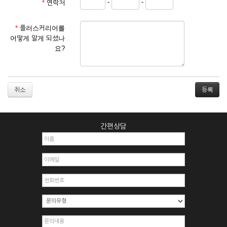
-
-
*
연락처
① 서비스 이용계약은 서비스 이용 희망자가 본 약관에 동의한
후 신청자의 실질 정보를 입력하여 회사에 신청하고 회사가 이
를 심사, 승낙함으로써 성립하며, 회사는 신청자의 실명 확인 절
*
플러스커리어를
차를 밟을 수 있습니다.
어떻게 알게 되셨나
② 회원가입시 입력한 ID는 변경할 수 없으며, 회원 1인당 한 개
요?
의 ID가 발급됩니다. 부득이한 경우로 인해 변경하고자 하는 경
우에는 해당 아이디를 해지하고 재가입해야 합니다.
③ 회사는 아래의 각 호에 해당하는 이용자에 대하여는 가입을
거절하거나 취소할 수 있으며, 실명으로 등록하지 않은 자의 일
취소
체의 권리를 제한할 수 있습니다.
1. 타인의 성명, 주민등록번호를 이용하여 신청할 경우
2. 개인정보를 허위로 기재하여 신청할 경우
간편상담
3. 경쟁 관게에 있는 이용자가 신청할 경우
4. 타인의 서비스 이용을 방해하거나, 정보를 도용한 경우
5. 기타 회사가 정한 이용신청서에 기재사항이 미비 된 경우
6. 이용자가 영업활동 또는 부정한 용도로 본 서비스를 이용할
경우
7. 회사의 정보를 사전 승낙 없이 전재, 변조, 복사하여 이용하
는 경우
8. 기타 회사가 정한 제반 사항을 위반하며 신청하는 경우
제5조 (서비스의 이용 및 중지)