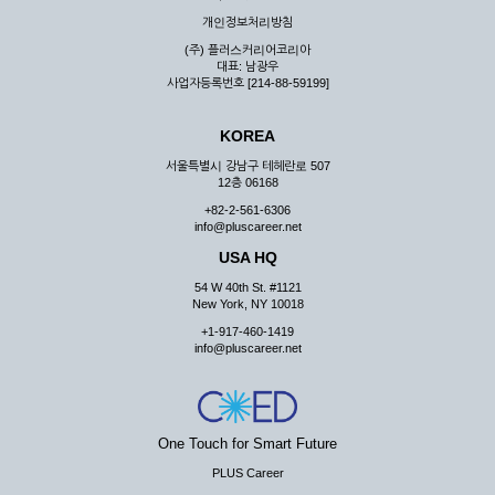
우 그 처리를 위해 노력해야 합니다.
개인정보처리방침
제7조 (회원의 의무)
(주) 플러스커리어코리아
대표: 남광우
① 회원은 ID와 비밀 번호에 관한 모든 관리의 책임이 있으며
사업자등록번호 [214-88-59199]
자신의 ID가 부정하게 사용된 경우, 이용자는 반드시 회사에 그
사실을 통보해야 합니다.
KOREA
② 회원은 이용신청서의 기재내용 중 변경된 내용이 있는 경우
서비스를 통하여 그 내용을 회사에 통지하여야 합니다.
서울특별시 강남구 테헤란로 507
12층 06168
③ 다른 회원의 ID와 비밀번호를 부당하게 사용하는 행위를
하지 않아야 합니다.
+82-2-561-6306
info@pluscareer.net
④ 회원은 회사의 서비스에서 타 사이트의 홍보행위를 하지 않
아야 하며 공공질서나 미풍약속에 위배되는 내용 혹은 저작권을
USA HQ
포함한 지적 재산권을 침해 할 수 있는 행동을 하지 않아야 합니
54 W 40th St. #1121
다.
New York, NY 10018
⑤ 회원은 회사의 사전 승낙 없이 서비스를 이용하여 어떠한 영
+1-917-460-1419
리 행위도 할 수 없습니다.
info@pluscareer.net
⑥ 회원은 관계법령, 약관의 규정, 이용안내 및 주의사항 등 회
사가 통지하는 사항을 준수하여야 하며, 기타 회사의 업무에 방
해되는 행위를 하여서는 아니 됩니다.
제8조 (회원의 관리)
One Touch for Smart Future
PLUS Career
① 회원은 언제든 이 약관에 대한 동의를 철회할 수 있습니다.