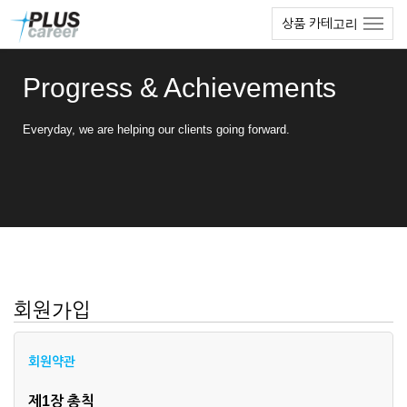
본
메
상품 카테고리
문
뉴
바
토
로
글
Progress & Achievements
가
하
기
기
Everyday, we are helping our clients going forward.
회원가입
회원약관
제1장 총칙