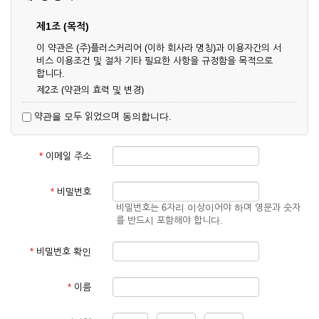
제1조 (목적)
이 약관은 (주)플러스커리어 (이하 회사라 명칭)과 이용자간의 서
비스 이용조건 및 절차 기타 필요한 사항을 규정함을 목적으로
합니다.
제2조 (약관의 효력 및 변경)
① 이 약관은 온라인으로 게시함과 동시에 효력이 발생되며, 영
약관을 모두 읽었으며 동의합니다.
업상 중요 하거나 합리적인 사유가 발생할 경우 온라인 공사를
통하여 변경할 수 있습니다.
② 회원은 변경된 약관에 동의하지 않을 경우 서비스 이용을 중
*
이메일 주소
단하고 이용계약을 해지할 수 있습니다. 약관의 효력 발생일 이
후의 계속적인 서비스 이용은 약관의 변경사항에 대해 동의한
것으로 간주됩니다.
*
비밀번호
비밀번호는 6자리 이상이어야 하며 영문과 숫자
제3조 (약관의 외 준칙)
를 반드시 포함해야 합니다.
이 약관에 명시되지 않은 사항은 회사의 공지, 이용안내 및 기타
관계법령의 규정에 따릅니다.
*
비밀번호 확인
제2장 서비스 이용 계약
*
이름
제4조 (이용계약의 성립)