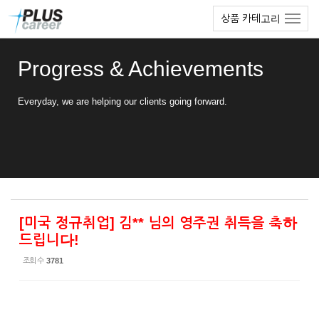
Sketchbook5, 스케치북5
Sketchbook5, 스케치북5
본
메
상품 카테고리
문
뉴
바
토
로
글
Progress & Achievements
가
하
기
기
Everyday, we are helping our clients going forward.
[미국 정규취업] 김** 님의 영주권 취득을 축하
드립니다!
조회 수
3781