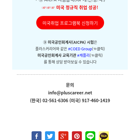
☞☞☞
미국 정규직 취업 성공!
미국취업 프로그램북 신청하기
③ 미국공인회계사(AICPA) 시험
은
플러스커리어와
같은
#COED Group
(☜클릭)
미국공인회계사 교육기관
#캐플리
(☜클릭)
를 통해 상담 받아보실 수 있습니다
문의
info@pluscareer.net
(한국) 02-561-6306
(미국) 917-460-1419