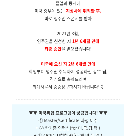
졸업과 동시에
미국 중부에 있는
지상사에 취직한 후,
바로 영주권 스폰서를 받아
2021년 3월,
영주권을 신청한 지
1년 6개월 만에
최종 승인
을 받으셨습니다!
미국에 오신 지 2년 6개월 만에
학업부터 영주권 취득까지 성공하신 김** 님,
진심으로 축하드리며
회계사로서 승승장구하시기 바랍니다! :)
▼
▼ 미국취업 프로그램이 궁금합니다!
▼
▼
① Master/Certificate 과정 이수
+ ② 학기중 인턴십(for 미.국.경.력.)
+ ③ AICPA 시험합격(for 개.인.능.력.)