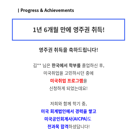
ㅣProgress & Achievements
1년 6개월 만에 영주권 취득!
영주권 취득을
축하드립니다!
김** 님은
한국에서 학부를
졸업하신 후,
미국취업을 고민하시던 중에
미국취업 프로그램
을
신청하게 되었는데요!
저희와 함께 학기 중,
미국 회계법인에서
경력을 쌓고
미국공인회계사(AICPA)
도
전과목 합격
하셨답니다!