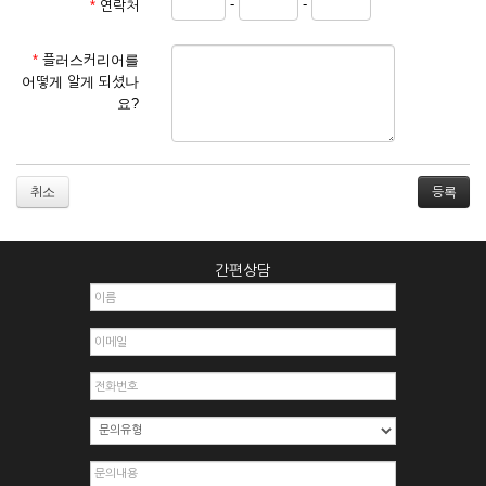
-
-
*
연락처
① 서비스 이용계약은 서비스 이용 희망자가 본 약관에 동의한
후 신청자의 실질 정보를 입력하여 회사에 신청하고 회사가 이
를 심사, 승낙함으로써 성립하며, 회사는 신청자의 실명 확인 절
*
플러스커리어를
차를 밟을 수 있습니다.
어떻게 알게 되셨나
② 회원가입시 입력한 ID는 변경할 수 없으며, 회원 1인당 한 개
요?
의 ID가 발급됩니다. 부득이한 경우로 인해 변경하고자 하는 경
우에는 해당 아이디를 해지하고 재가입해야 합니다.
③ 회사는 아래의 각 호에 해당하는 이용자에 대하여는 가입을
거절하거나 취소할 수 있으며, 실명으로 등록하지 않은 자의 일
취소
체의 권리를 제한할 수 있습니다.
1. 타인의 성명, 주민등록번호를 이용하여 신청할 경우
2. 개인정보를 허위로 기재하여 신청할 경우
간편상담
3. 경쟁 관게에 있는 이용자가 신청할 경우
4. 타인의 서비스 이용을 방해하거나, 정보를 도용한 경우
5. 기타 회사가 정한 이용신청서에 기재사항이 미비 된 경우
6. 이용자가 영업활동 또는 부정한 용도로 본 서비스를 이용할
경우
7. 회사의 정보를 사전 승낙 없이 전재, 변조, 복사하여 이용하
는 경우
8. 기타 회사가 정한 제반 사항을 위반하며 신청하는 경우
제5조 (서비스의 이용 및 중지)