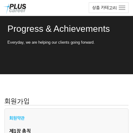
본
메
상품 카테고리
문
뉴
바
토
로
글
Progress & Achievements
가
하
기
기
Everyday, we are helping our clients going forward.
회원가입
회원약관
제1장 총칙