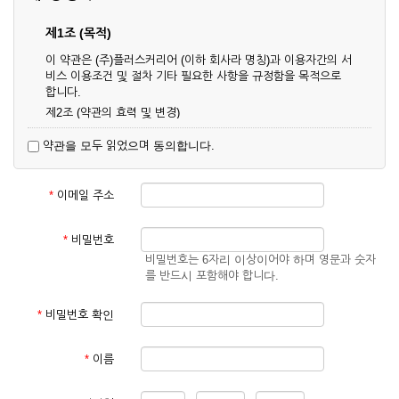
제1조 (목적)
이 약관은 (주)플러스커리어 (이하 회사라 명칭)과 이용자간의 서
비스 이용조건 및 절차 기타 필요한 사항을 규정함을 목적으로
합니다.
제2조 (약관의 효력 및 변경)
① 이 약관은 온라인으로 게시함과 동시에 효력이 발생되며, 영
약관을 모두 읽었으며 동의합니다.
업상 중요 하거나 합리적인 사유가 발생할 경우 온라인 공사를
통하여 변경할 수 있습니다.
② 회원은 변경된 약관에 동의하지 않을 경우 서비스 이용을 중
*
이메일 주소
단하고 이용계약을 해지할 수 있습니다. 약관의 효력 발생일 이
후의 계속적인 서비스 이용은 약관의 변경사항에 대해 동의한
것으로 간주됩니다.
*
비밀번호
비밀번호는 6자리 이상이어야 하며 영문과 숫자
제3조 (약관의 외 준칙)
를 반드시 포함해야 합니다.
이 약관에 명시되지 않은 사항은 회사의 공지, 이용안내 및 기타
관계법령의 규정에 따릅니다.
*
비밀번호 확인
제2장 서비스 이용 계약
*
이름
제4조 (이용계약의 성립)