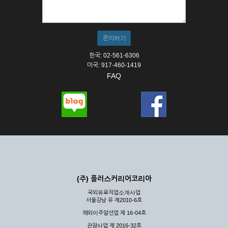
① 서비스의 이용은 연중무휴, 1일 24시간을 원칙으로 합니다.
② 시스템 점검, 교체 및 고장, 기술적인 이유, 국가비상사태, 정
전, 서비스 설비의 장애, 서비스 이용의 폭주 등의 정상적인 서비
스가 불가능할 경우 회사는 사전 공지나 예고 없이 서비스의 전
부 또는 일부를 일시적 또는 영구적으로 중지할 수 있습니다.
한국: 02-561-6306
③ 기타 회사는 서비스를 제공할 수 없는 합당한 사유가 발생한
미국: 917-460-1419
경우
FAQ
④ 회사는 제 2항 및 제 3항의 사유로 서비스의 제공이 일시적
으로 중지됨으로 인해 이용자 또는 제 3자가 입은 손해에 대하
여 배상하지 않습니다.
제3장 권리 및 의무
제6조 (회사의 의무)
① 회사는 특별한 사정이 없는 한 이용자가 신청한 후 즉시 서
비스를 이용할 수 있도록 하고 계속적, 안정적으로 서비스를 제
공할 수 있도록 최선의 노력을 다하여야 합니다.
(주) 플러스커리어코리아
② 회사는 이용자의 개인 신상 정보를 본인의 승낙 없이 타인에
국외유료직업소개사업
게 누설, 배포하여서는 안됩니다. 다만, 관계법령에 의하여 국가
서울강남 유 제2010-6호
기관 등의 합법적인 요구가 있는 경우에는 해당 되지 않습니다.
해외이주알선업 제 16-04호
③ 회사는 이용자로부터 제기되는 의견이나 불만이 정당하다고
인정할 경우에는 즉시 처리하여야 하며, 즉시 처리가 곤란한 경
관광사업 제 2016-32호