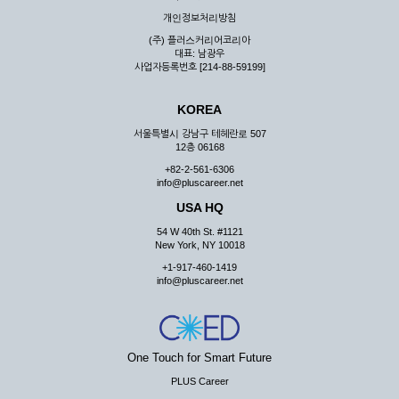
우 그 처리를 위해 노력해야 합니다.
개인정보처리방침
제7조 (회원의 의무)
(주) 플러스커리어코리아
대표: 남광우
① 회원은 ID와 비밀 번호에 관한 모든 관리의 책임이 있으며
사업자등록번호 [214-88-59199]
자신의 ID가 부정하게 사용된 경우, 이용자는 반드시 회사에 그
사실을 통보해야 합니다.
KOREA
② 회원은 이용신청서의 기재내용 중 변경된 내용이 있는 경우
서비스를 통하여 그 내용을 회사에 통지하여야 합니다.
서울특별시 강남구 테헤란로 507
12층 06168
③ 다른 회원의 ID와 비밀번호를 부당하게 사용하는 행위를
하지 않아야 합니다.
+82-2-561-6306
info@pluscareer.net
④ 회원은 회사의 서비스에서 타 사이트의 홍보행위를 하지 않
아야 하며 공공질서나 미풍약속에 위배되는 내용 혹은 저작권을
USA HQ
포함한 지적 재산권을 침해 할 수 있는 행동을 하지 않아야 합니
54 W 40th St. #1121
다.
New York, NY 10018
⑤ 회원은 회사의 사전 승낙 없이 서비스를 이용하여 어떠한 영
+1-917-460-1419
리 행위도 할 수 없습니다.
info@pluscareer.net
⑥ 회원은 관계법령, 약관의 규정, 이용안내 및 주의사항 등 회
사가 통지하는 사항을 준수하여야 하며, 기타 회사의 업무에 방
해되는 행위를 하여서는 아니 됩니다.
제8조 (회원의 관리)
One Touch for Smart Future
PLUS Career
① 회원은 언제든 이 약관에 대한 동의를 철회할 수 있습니다.