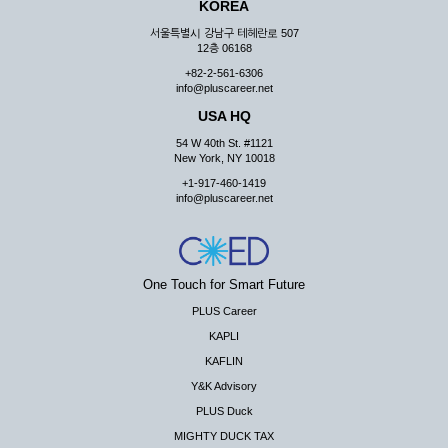
KOREA
서울특별시 강남구 테헤란로 507
12층 06168
+82-2-561-6306
info@pluscareer.net
USA HQ
54 W 40th St. #1121
New York, NY 10018
+1-917-460-1419
info@pluscareer.net
One Touch for Smart Future
PLUS Career
KAPLI
KAFLIN
Y&K Advisory
PLUS Duck
MIGHTY DUCK TAX