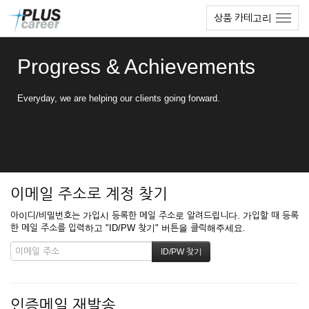
본
메
상품 카테고리
문
뉴
바
토
로
글
Progress & Achievements
가
하
기
기
Everyday, we are helping our clients going forward.
이메일 주소로 계정 찾기
아이디/비밀번호는 가입시 등록한 메일 주소로 알려드립니다. 가입할 때 등록
한 메일 주소를 입력하고 "ID/PW 찾기" 버튼을 클릭해주세요.
인증메일 재발송