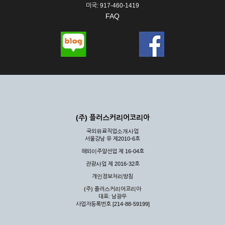
미국: 917-460-1419
FAQ
(주) 플러스커리어코리아
국외유료직업소개사업
서울강남 유 제2010-6호
해외이주알선업 제 16-04호
관광사업 제 2016-32호
개인정보처리방침
(주) 플러스커리어코리아
대표: 남광우
사업자등록번호 [214-88-59199]