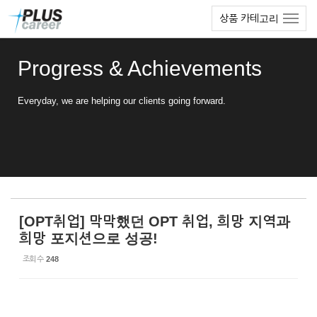
Sketchbook5, 스케치북5
Sketchbook5, 스케치북5
본
메
상품 카테고리
문
뉴
바
토
로
글
Progress & Achievements
가
하
기
기
Everyday, we are helping our clients going forward.
[OPT취업] 막막했던 OPT 취업, 희망 지역과
희망 포지션으로 성공!
조회 수
248