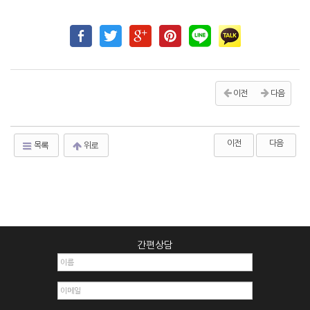
이전
다음
이전
다음
목록
위로
간편상담