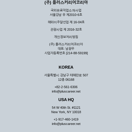
(주) 플러스커리어코리아
국외유료직업소개사업
서울강남 유 제2010-6호
해외이주알선업 제 16-04호
관광사업 제 2016-32호
개인정보처리방침
(주) 플러스커리어코리아
대표: 남광우
사업자등록번호 [214-88-59199]
KOREA
서울특별시 강남구 테헤란로 507
12층 06168
+82-2-561-6306
info@pluscareer.net
USA HQ
54 W 40th St. #1121
New York, NY 10018
+1-917-460-1419
info@pluscareer.net