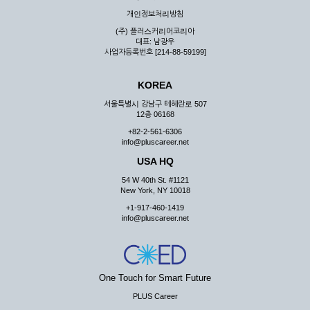
우 그 처리를 위해 노력해야 합니다.
개인정보처리방침
제7조 (회원의 의무)
(주) 플러스커리어코리아
대표: 남광우
① 회원은 ID와 비밀 번호에 관한 모든 관리의 책임이 있으며
사업자등록번호 [214-88-59199]
자신의 ID가 부정하게 사용된 경우, 이용자는 반드시 회사에 그
사실을 통보해야 합니다.
KOREA
② 회원은 이용신청서의 기재내용 중 변경된 내용이 있는 경우
서비스를 통하여 그 내용을 회사에 통지하여야 합니다.
서울특별시 강남구 테헤란로 507
12층 06168
③ 다른 회원의 ID와 비밀번호를 부당하게 사용하는 행위를
하지 않아야 합니다.
+82-2-561-6306
info@pluscareer.net
④ 회원은 회사의 서비스에서 타 사이트의 홍보행위를 하지 않
아야 하며 공공질서나 미풍약속에 위배되는 내용 혹은 저작권을
USA HQ
포함한 지적 재산권을 침해 할 수 있는 행동을 하지 않아야 합니
54 W 40th St. #1121
다.
New York, NY 10018
⑤ 회원은 회사의 사전 승낙 없이 서비스를 이용하여 어떠한 영
+1-917-460-1419
리 행위도 할 수 없습니다.
info@pluscareer.net
⑥ 회원은 관계법령, 약관의 규정, 이용안내 및 주의사항 등 회
사가 통지하는 사항을 준수하여야 하며, 기타 회사의 업무에 방
해되는 행위를 하여서는 아니 됩니다.
제8조 (회원의 관리)
One Touch for Smart Future
PLUS Career
① 회원은 언제든 이 약관에 대한 동의를 철회할 수 있습니다.