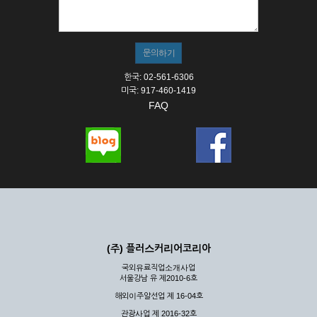
① 서비스의 이용은 연중무휴, 1일 24시간을 원칙으로 합니다.
② 시스템 점검, 교체 및 고장, 기술적인 이유, 국가비상사태, 정
전, 서비스 설비의 장애, 서비스 이용의 폭주 등의 정상적인 서비
스가 불가능할 경우 회사는 사전 공지나 예고 없이 서비스의 전
부 또는 일부를 일시적 또는 영구적으로 중지할 수 있습니다.
한국: 02-561-6306
③ 기타 회사는 서비스를 제공할 수 없는 합당한 사유가 발생한
미국: 917-460-1419
경우
FAQ
④ 회사는 제 2항 및 제 3항의 사유로 서비스의 제공이 일시적
으로 중지됨으로 인해 이용자 또는 제 3자가 입은 손해에 대하
여 배상하지 않습니다.
제3장 권리 및 의무
제6조 (회사의 의무)
① 회사는 특별한 사정이 없는 한 이용자가 신청한 후 즉시 서
비스를 이용할 수 있도록 하고 계속적, 안정적으로 서비스를 제
공할 수 있도록 최선의 노력을 다하여야 합니다.
(주) 플러스커리어코리아
② 회사는 이용자의 개인 신상 정보를 본인의 승낙 없이 타인에
국외유료직업소개사업
게 누설, 배포하여서는 안됩니다. 다만, 관계법령에 의하여 국가
서울강남 유 제2010-6호
기관 등의 합법적인 요구가 있는 경우에는 해당 되지 않습니다.
해외이주알선업 제 16-04호
③ 회사는 이용자로부터 제기되는 의견이나 불만이 정당하다고
인정할 경우에는 즉시 처리하여야 하며, 즉시 처리가 곤란한 경
관광사업 제 2016-32호