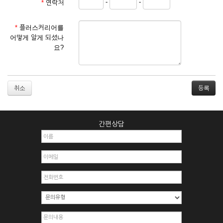
-
-
*
연락처
① 서비스 이용계약은 서비스 이용 희망자가 본 약관에 동의한
후 신청자의 실질 정보를 입력하여 회사에 신청하고 회사가 이
를 심사, 승낙함으로써 성립하며, 회사는 신청자의 실명 확인 절
*
플러스커리어를
차를 밟을 수 있습니다.
어떻게 알게 되셨나
② 회원가입시 입력한 ID는 변경할 수 없으며, 회원 1인당 한 개
요?
의 ID가 발급됩니다. 부득이한 경우로 인해 변경하고자 하는 경
우에는 해당 아이디를 해지하고 재가입해야 합니다.
③ 회사는 아래의 각 호에 해당하는 이용자에 대하여는 가입을
거절하거나 취소할 수 있으며, 실명으로 등록하지 않은 자의 일
취소
체의 권리를 제한할 수 있습니다.
1. 타인의 성명, 주민등록번호를 이용하여 신청할 경우
2. 개인정보를 허위로 기재하여 신청할 경우
간편상담
3. 경쟁 관게에 있는 이용자가 신청할 경우
4. 타인의 서비스 이용을 방해하거나, 정보를 도용한 경우
5. 기타 회사가 정한 이용신청서에 기재사항이 미비 된 경우
6. 이용자가 영업활동 또는 부정한 용도로 본 서비스를 이용할
경우
7. 회사의 정보를 사전 승낙 없이 전재, 변조, 복사하여 이용하
는 경우
8. 기타 회사가 정한 제반 사항을 위반하며 신청하는 경우
제5조 (서비스의 이용 및 중지)