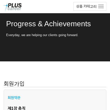
본
메
상품 카테고리
문
뉴
바
토
로
글
Progress & Achievements
가
하
기
기
Everyday, we are helping our clients going forward.
회원가입
회원약관
제1장 총칙