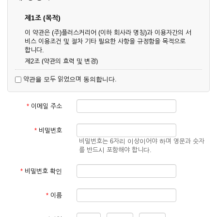
제1조 (목적)
이 약관은 (주)플러스커리어 (이하 회사라 명칭)과 이용자간의 서
비스 이용조건 및 절차 기타 필요한 사항을 규정함을 목적으로
합니다.
제2조 (약관의 효력 및 변경)
① 이 약관은 온라인으로 게시함과 동시에 효력이 발생되며, 영
약관을 모두 읽었으며 동의합니다.
업상 중요 하거나 합리적인 사유가 발생할 경우 온라인 공사를
통하여 변경할 수 있습니다.
② 회원은 변경된 약관에 동의하지 않을 경우 서비스 이용을 중
*
이메일 주소
단하고 이용계약을 해지할 수 있습니다. 약관의 효력 발생일 이
후의 계속적인 서비스 이용은 약관의 변경사항에 대해 동의한
것으로 간주됩니다.
*
비밀번호
비밀번호는 6자리 이상이어야 하며 영문과 숫자
제3조 (약관의 외 준칙)
를 반드시 포함해야 합니다.
이 약관에 명시되지 않은 사항은 회사의 공지, 이용안내 및 기타
관계법령의 규정에 따릅니다.
*
비밀번호 확인
제2장 서비스 이용 계약
*
이름
제4조 (이용계약의 성립)