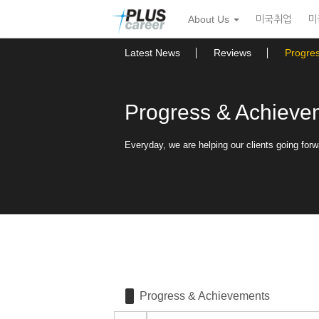
Sketchbook5, 스케치북5
Sketchbook5, 스케치북5
본
메
About Us
미국취업
미
문
뉴
바
토
로
글
Latest News
Reviews
Progre
가
하
기
기
Progress & Achieve
Everyday, we are helping our clients going forw
Progress & Achievements