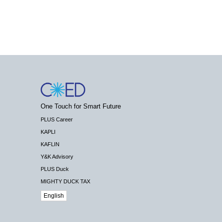
One Touch for Smart Future
PLUS Career
KAPLI
KAFLIN
Y&K Advisory
PLUS Duck
MIGHTY DUCK TAX
English