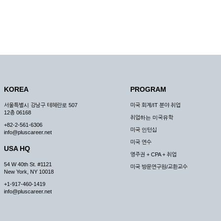
KOREA
PROGRAM
서울특별시 강남구 테헤란로 507
미국 회계/IT 분야 취업
12층 06168
취업하는 미국유학
+82-2-561-6306
미국 인턴십
info@pluscareer.net
미국 연수
USA HQ
영주권 + CPA + 취업
54 W 40th St. #1121
미국 방문연구원/교환교수
New York, NY 10018
+1-917-460-1419
info@pluscareer.net