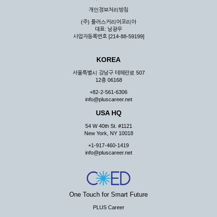
우 그 처리를 위해 노력해야 합니다.
개인정보처리방침
제7조 (회원의 의무)
(주) 플러스커리어코리아
대표: 남광우
① 회원은 ID와 비밀 번호에 관한 모든 관리의 책임이 있으며
사업자등록번호 [214-88-59199]
자신의 ID가 부정하게 사용된 경우, 이용자는 반드시 회사에 그
사실을 통보해야 합니다.
KOREA
② 회원은 이용신청서의 기재내용 중 변경된 내용이 있는 경우
서비스를 통하여 그 내용을 회사에 통지하여야 합니다.
서울특별시 강남구 테헤란로 507
12층 06168
③ 다른 회원의 ID와 비밀번호를 부당하게 사용하는 행위를
하지 않아야 합니다.
+82-2-561-6306
info@pluscareer.net
④ 회원은 회사의 서비스에서 타 사이트의 홍보행위를 하지 않
아야 하며 공공질서나 미풍약속에 위배되는 내용 혹은 저작권을
USA HQ
포함한 지적 재산권을 침해 할 수 있는 행동을 하지 않아야 합니
54 W 40th St. #1121
다.
New York, NY 10018
⑤ 회원은 회사의 사전 승낙 없이 서비스를 이용하여 어떠한 영
+1-917-460-1419
리 행위도 할 수 없습니다.
info@pluscareer.net
⑥ 회원은 관계법령, 약관의 규정, 이용안내 및 주의사항 등 회
사가 통지하는 사항을 준수하여야 하며, 기타 회사의 업무에 방
해되는 행위를 하여서는 아니 됩니다.
제8조 (회원의 관리)
One Touch for Smart Future
PLUS Career
① 회원은 언제든 이 약관에 대한 동의를 철회할 수 있습니다.