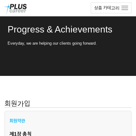
본
메
상품 카테고리
문
뉴
바
토
로
글
Progress & Achievements
가
하
기
기
Everyday, we are helping our clients going forward.
회원가입
회원약관
제1장 총칙