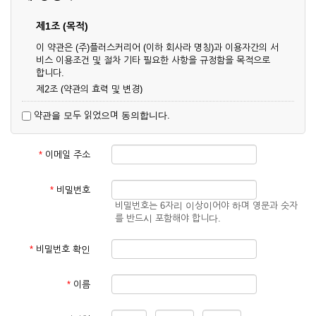
제1조 (목적)
이 약관은 (주)플러스커리어 (이하 회사라 명칭)과 이용자간의 서
비스 이용조건 및 절차 기타 필요한 사항을 규정함을 목적으로
합니다.
제2조 (약관의 효력 및 변경)
① 이 약관은 온라인으로 게시함과 동시에 효력이 발생되며, 영
약관을 모두 읽었으며 동의합니다.
업상 중요 하거나 합리적인 사유가 발생할 경우 온라인 공사를
통하여 변경할 수 있습니다.
② 회원은 변경된 약관에 동의하지 않을 경우 서비스 이용을 중
*
이메일 주소
단하고 이용계약을 해지할 수 있습니다. 약관의 효력 발생일 이
후의 계속적인 서비스 이용은 약관의 변경사항에 대해 동의한
것으로 간주됩니다.
*
비밀번호
비밀번호는 6자리 이상이어야 하며 영문과 숫자
제3조 (약관의 외 준칙)
를 반드시 포함해야 합니다.
이 약관에 명시되지 않은 사항은 회사의 공지, 이용안내 및 기타
관계법령의 규정에 따릅니다.
*
비밀번호 확인
제2장 서비스 이용 계약
*
이름
제4조 (이용계약의 성립)