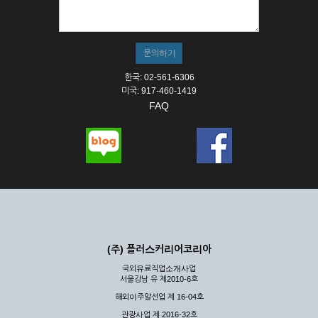
① 서비스의 이용은 연중무휴, 1일 24시간을 원칙으로 합니다.
② 시스템 점검, 교체 및 고장, 기술적인 이유, 국가비상사태, 정
전, 서비스 설비의 장애, 서비스 이용의 폭주 등의 정상적인 서비
스가 불가능할 경우 회사는 사전 공지나 예고 없이 서비스의 전
부 또는 일부를 일시적 또는 영구적으로 중지할 수 있습니다.
한국: 02-561-6306
③ 기타 회사는 서비스를 제공할 수 없는 합당한 사유가 발생한
미국: 917-460-1419
경우
FAQ
④ 회사는 제 2항 및 제 3항의 사유로 서비스의 제공이 일시적
으로 중지됨으로 인해 이용자 또는 제 3자가 입은 손해에 대하
여 배상하지 않습니다.
제3장 권리 및 의무
제6조 (회사의 의무)
① 회사는 특별한 사정이 없는 한 이용자가 신청한 후 즉시 서
비스를 이용할 수 있도록 하고 계속적, 안정적으로 서비스를 제
공할 수 있도록 최선의 노력을 다하여야 합니다.
(주) 플러스커리어코리아
② 회사는 이용자의 개인 신상 정보를 본인의 승낙 없이 타인에
국외유료직업소개사업
게 누설, 배포하여서는 안됩니다. 다만, 관계법령에 의하여 국가
서울강남 유 제2010-6호
기관 등의 합법적인 요구가 있는 경우에는 해당 되지 않습니다.
해외이주알선업 제 16-04호
③ 회사는 이용자로부터 제기되는 의견이나 불만이 정당하다고
인정할 경우에는 즉시 처리하여야 하며, 즉시 처리가 곤란한 경
관광사업 제 2016-32호