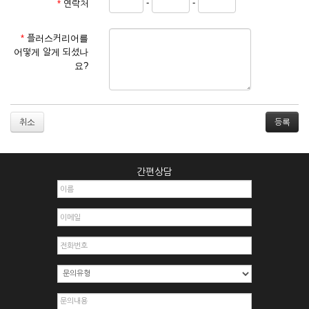
-
-
*
연락처
① 서비스 이용계약은 서비스 이용 희망자가 본 약관에 동의한
후 신청자의 실질 정보를 입력하여 회사에 신청하고 회사가 이
를 심사, 승낙함으로써 성립하며, 회사는 신청자의 실명 확인 절
*
플러스커리어를
차를 밟을 수 있습니다.
어떻게 알게 되셨나
② 회원가입시 입력한 ID는 변경할 수 없으며, 회원 1인당 한 개
요?
의 ID가 발급됩니다. 부득이한 경우로 인해 변경하고자 하는 경
우에는 해당 아이디를 해지하고 재가입해야 합니다.
③ 회사는 아래의 각 호에 해당하는 이용자에 대하여는 가입을
거절하거나 취소할 수 있으며, 실명으로 등록하지 않은 자의 일
취소
체의 권리를 제한할 수 있습니다.
1. 타인의 성명, 주민등록번호를 이용하여 신청할 경우
2. 개인정보를 허위로 기재하여 신청할 경우
간편상담
3. 경쟁 관게에 있는 이용자가 신청할 경우
4. 타인의 서비스 이용을 방해하거나, 정보를 도용한 경우
5. 기타 회사가 정한 이용신청서에 기재사항이 미비 된 경우
6. 이용자가 영업활동 또는 부정한 용도로 본 서비스를 이용할
경우
7. 회사의 정보를 사전 승낙 없이 전재, 변조, 복사하여 이용하
는 경우
8. 기타 회사가 정한 제반 사항을 위반하며 신청하는 경우
제5조 (서비스의 이용 및 중지)