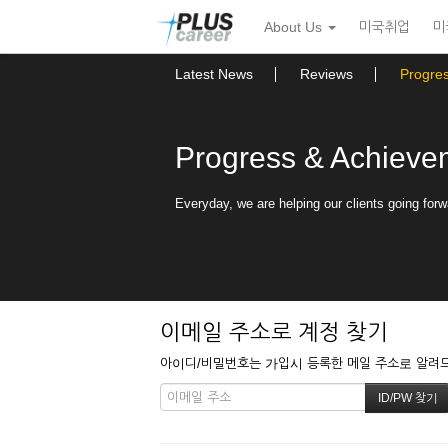
본
메
About Us
미국취업
미
문
뉴
바
토
로
글
Latest News
Reviews
Progre
가
하
기
기
Progress & Achieve
Everyday, we are helping our clients going forw
이메일 주소로 계정 찾기
아이디/비밀번호는 가입시 등록한 메일 주소로 알려드립