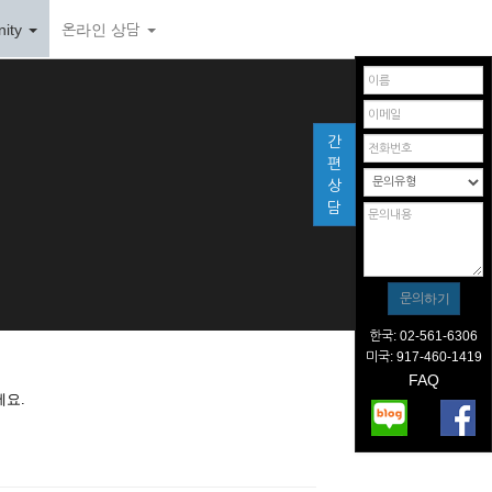
ity
온라인 상담
간
편
상
담
한국: 02-561-6306
미국: 917-460-1419
FAQ
세요.