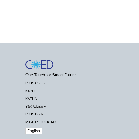
One Touch for Smart Future
PLUS Career
KAPLI
KAFLIN
Y&K Advisory
PLUS Duck
MIGHTY DUCK TAX
English