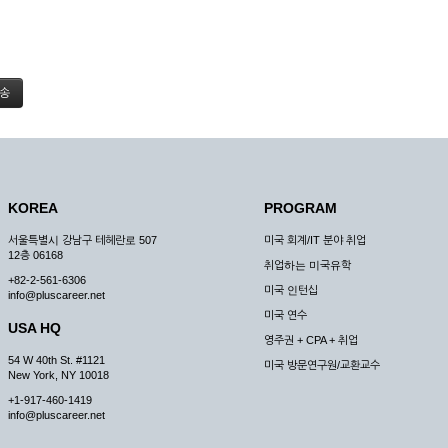
KOREA
PROGRAM
서울특별시 강남구 테헤란로 507
미국 회계/IT 분야 취업
12층 06168
취업하는 미국유학
+82-2-561-6306
미국 인턴십
info@pluscareer.net
미국 연수
USA HQ
영주권 + CPA + 취업
54 W 40th St. #1121
미국 방문연구원/교환교수
New York, NY 10018
+1-917-460-1419
info@pluscareer.net