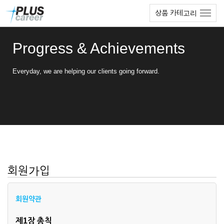
본
메
상품 카테고리
문
뉴
바
토
로
글
Progress & Achievements
가
하
기
기
Everyday, we are helping our clients going forward.
회원가입
회원약관
제1장 총칙