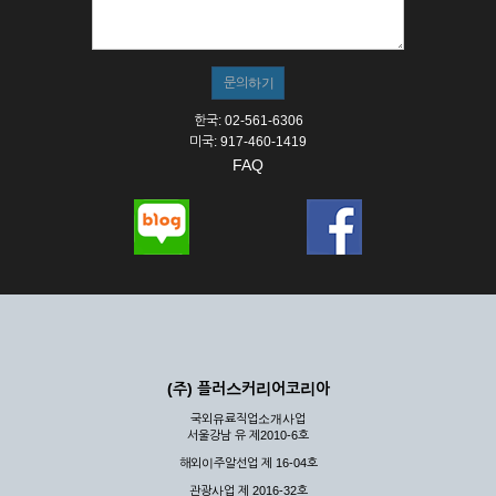
① 서비스의 이용은 연중무휴, 1일 24시간을 원칙으로 합니다.
② 시스템 점검, 교체 및 고장, 기술적인 이유, 국가비상사태, 정
전, 서비스 설비의 장애, 서비스 이용의 폭주 등의 정상적인 서비
스가 불가능할 경우 회사는 사전 공지나 예고 없이 서비스의 전
부 또는 일부를 일시적 또는 영구적으로 중지할 수 있습니다.
한국: 02-561-6306
③ 기타 회사는 서비스를 제공할 수 없는 합당한 사유가 발생한
미국: 917-460-1419
경우
FAQ
④ 회사는 제 2항 및 제 3항의 사유로 서비스의 제공이 일시적
으로 중지됨으로 인해 이용자 또는 제 3자가 입은 손해에 대하
여 배상하지 않습니다.
제3장 권리 및 의무
제6조 (회사의 의무)
① 회사는 특별한 사정이 없는 한 이용자가 신청한 후 즉시 서
비스를 이용할 수 있도록 하고 계속적, 안정적으로 서비스를 제
공할 수 있도록 최선의 노력을 다하여야 합니다.
(주) 플러스커리어코리아
② 회사는 이용자의 개인 신상 정보를 본인의 승낙 없이 타인에
국외유료직업소개사업
게 누설, 배포하여서는 안됩니다. 다만, 관계법령에 의하여 국가
서울강남 유 제2010-6호
기관 등의 합법적인 요구가 있는 경우에는 해당 되지 않습니다.
해외이주알선업 제 16-04호
③ 회사는 이용자로부터 제기되는 의견이나 불만이 정당하다고
인정할 경우에는 즉시 처리하여야 하며, 즉시 처리가 곤란한 경
관광사업 제 2016-32호