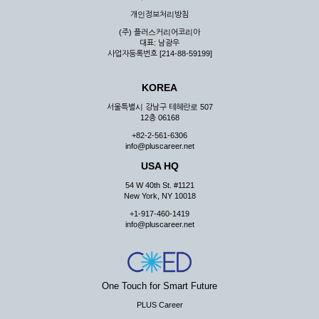
우 그 처리를 위해 노력해야 합니다.
개인정보처리방침
제7조 (회원의 의무)
(주) 플러스커리어코리아
대표: 남광우
① 회원은 ID와 비밀 번호에 관한 모든 관리의 책임이 있으며
사업자등록번호 [214-88-59199]
자신의 ID가 부정하게 사용된 경우, 이용자는 반드시 회사에 그
사실을 통보해야 합니다.
KOREA
② 회원은 이용신청서의 기재내용 중 변경된 내용이 있는 경우
서비스를 통하여 그 내용을 회사에 통지하여야 합니다.
서울특별시 강남구 테헤란로 507
12층 06168
③ 다른 회원의 ID와 비밀번호를 부당하게 사용하는 행위를
하지 않아야 합니다.
+82-2-561-6306
info@pluscareer.net
④ 회원은 회사의 서비스에서 타 사이트의 홍보행위를 하지 않
아야 하며 공공질서나 미풍약속에 위배되는 내용 혹은 저작권을
USA HQ
포함한 지적 재산권을 침해 할 수 있는 행동을 하지 않아야 합니
54 W 40th St. #1121
다.
New York, NY 10018
⑤ 회원은 회사의 사전 승낙 없이 서비스를 이용하여 어떠한 영
+1-917-460-1419
리 행위도 할 수 없습니다.
info@pluscareer.net
⑥ 회원은 관계법령, 약관의 규정, 이용안내 및 주의사항 등 회
사가 통지하는 사항을 준수하여야 하며, 기타 회사의 업무에 방
해되는 행위를 하여서는 아니 됩니다.
제8조 (회원의 관리)
One Touch for Smart Future
PLUS Career
① 회원은 언제든 이 약관에 대한 동의를 철회할 수 있습니다.