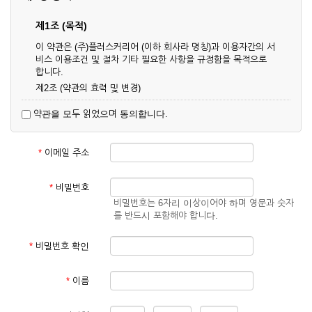
제1조 (목적)
이 약관은 (주)플러스커리어 (이하 회사라 명칭)과 이용자간의 서
비스 이용조건 및 절차 기타 필요한 사항을 규정함을 목적으로
합니다.
제2조 (약관의 효력 및 변경)
① 이 약관은 온라인으로 게시함과 동시에 효력이 발생되며, 영
약관을 모두 읽었으며 동의합니다.
업상 중요 하거나 합리적인 사유가 발생할 경우 온라인 공사를
통하여 변경할 수 있습니다.
② 회원은 변경된 약관에 동의하지 않을 경우 서비스 이용을 중
*
이메일 주소
단하고 이용계약을 해지할 수 있습니다. 약관의 효력 발생일 이
후의 계속적인 서비스 이용은 약관의 변경사항에 대해 동의한
것으로 간주됩니다.
*
비밀번호
비밀번호는 6자리 이상이어야 하며 영문과 숫자
제3조 (약관의 외 준칙)
를 반드시 포함해야 합니다.
이 약관에 명시되지 않은 사항은 회사의 공지, 이용안내 및 기타
관계법령의 규정에 따릅니다.
*
비밀번호 확인
제2장 서비스 이용 계약
*
이름
제4조 (이용계약의 성립)