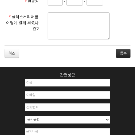
-
-
*
연락처
① 서비스 이용계약은 서비스 이용 희망자가 본 약관에 동의한
후 신청자의 실질 정보를 입력하여 회사에 신청하고 회사가 이
를 심사, 승낙함으로써 성립하며, 회사는 신청자의 실명 확인 절
*
플러스커리어를
차를 밟을 수 있습니다.
어떻게 알게 되셨나
② 회원가입시 입력한 ID는 변경할 수 없으며, 회원 1인당 한 개
요?
의 ID가 발급됩니다. 부득이한 경우로 인해 변경하고자 하는 경
우에는 해당 아이디를 해지하고 재가입해야 합니다.
③ 회사는 아래의 각 호에 해당하는 이용자에 대하여는 가입을
거절하거나 취소할 수 있으며, 실명으로 등록하지 않은 자의 일
취소
체의 권리를 제한할 수 있습니다.
1. 타인의 성명, 주민등록번호를 이용하여 신청할 경우
2. 개인정보를 허위로 기재하여 신청할 경우
간편상담
3. 경쟁 관게에 있는 이용자가 신청할 경우
4. 타인의 서비스 이용을 방해하거나, 정보를 도용한 경우
5. 기타 회사가 정한 이용신청서에 기재사항이 미비 된 경우
6. 이용자가 영업활동 또는 부정한 용도로 본 서비스를 이용할
경우
7. 회사의 정보를 사전 승낙 없이 전재, 변조, 복사하여 이용하
는 경우
8. 기타 회사가 정한 제반 사항을 위반하며 신청하는 경우
제5조 (서비스의 이용 및 중지)