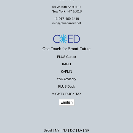
54 W 40th St. #1121
New York, NY 10018
+1-917-460-1419
info@pluscareer.net
One Touch for Smart Future
PLUS Career
KAPLI
KAFLIN
Y&K Advisory
PLUS Duck
MIGHTY DUCK TAX
English
|
|
|
|
|
Seoul
NY
NJ
DC
LA
SF