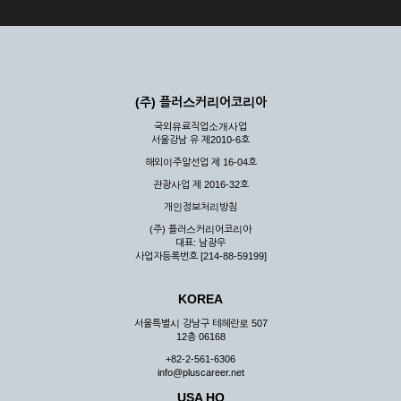
(주) 플러스커리어코리아
국외유료직업소개사업
서울강남 유 제2010-6호
해외이주알선업 제 16-04호
관광사업 제 2016-32호
개인정보처리방침
(주) 플러스커리어코리아
대표: 남광우
사업자등록번호 [214-88-59199]
KOREA
서울특별시 강남구 테헤란로 507
12층 06168
+82-2-561-6306
info@pluscareer.net
USA HQ