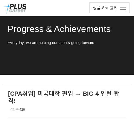
Sketchbook5, 스케치북5
Sketchbook5, 스케치북5
본
메
상품 카테고리
문
뉴
바
토
로
글
Progress & Achievements
가
하
기
기
Everyday, we are helping our clients going forward.
[CPA취업] 미국대학 편입 → BIG 4 인턴 합
격!
조회 수
420