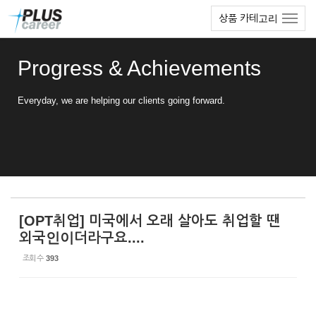
Sketchbook5, 스케치북5
Sketchbook5, 스케치북5
본
메
상품 카테고리
문
뉴
바
토
로
글
Progress & Achievements
가
하
기
기
Everyday, we are helping our clients going forward.
[OPT취업] 미국에서 오래 살아도 취업할 땐
외국인이더라구요....
조회 수
393