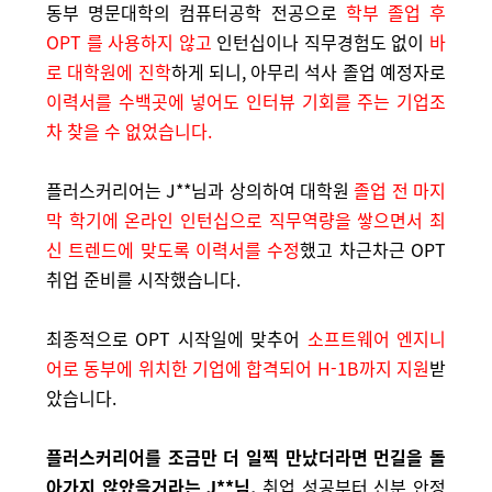
동부 명문대학의 컴퓨터공학 전공으로
학부 졸업 후
OPT 를 사용하지 않고
인턴십이나 직무경험도 없이
바
로 대학원에 진학
하게 되니, 아무리 석사 졸업 예정자로
이력서를 수백곳에 넣어도 인터뷰 기회를 주는 기업조
차 찾을 수 없었습니다.
플러스커리어는 J**님과 상의하여 대학원
졸업 전 마지
막 학기에 온라인 인턴십으로 직무역량을 쌓으면서 최
신 트렌드에 맞도록 이력서를 수정
했고 차근차근 OPT
취업 준비를 시작했습니다.
최종적으로 OPT 시작일에 맞추어
소프트웨어 엔지니
어로 동부에 위치한 기업에 합격되어 H-1B까지 지원
받
았습니다.
플러스커리어를 조금만 더 일찍 만났더라면 먼길을 돌
아가지 않았을거라는 J**님,
취업 성공부터 신분 안정