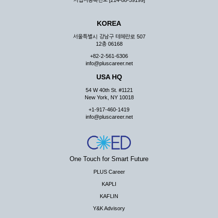
사업자등록번호 [214-88-59199]
KOREA
서울특별시 강남구 테헤란로 507
12층 06168
+82-2-561-6306
info@pluscareer.net
USA HQ
54 W 40th St. #1121
New York, NY 10018
+1-917-460-1419
info@pluscareer.net
One Touch for Smart Future
PLUS Career
KAPLI
KAFLIN
Y&K Advisory