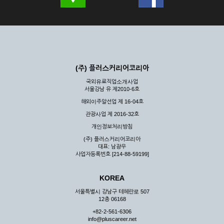
(주) 플러스커리어코리아
국외유료직업소개사업
서울강남 유 제2010-6호
해외이주알선업 제 16-04호
관광사업 제 2016-32호
개인정보처리방침
(주) 플러스커리어코리아
대표: 남광우
사업자등록번호 [214-88-59199]
KOREA
서울특별시 강남구 테헤란로 507
12층 06168
+82-2-561-6306
info@pluscareer.net