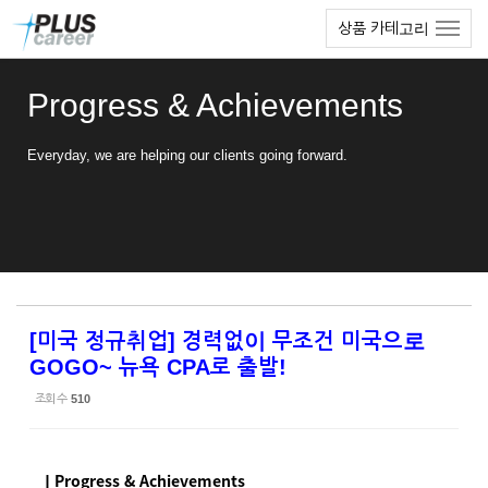
Sketchbook5, 스케치북5
Sketchbook5, 스케치북5
본
메
상품 카테고리
문
뉴
바
토
로
글
Progress & Achievements
가
하
기
기
Everyday, we are helping our clients going forward.
[미국 정규취업] 경력없이 무조건 미국으로
GOGO~ 뉴욕 CPA로 출발!
조회 수
510
ㅣProgress & Achievements