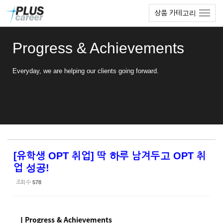
Sketchbook5, 스케치북5
Sketchbook5, 스케치북5
본
메
상품 카테고리
문
뉴
바
토
로
글
Progress & Achievements
가
하
기
기
Everyday, we are helping our clients going forward.
[유학생 OPT 취업] 딱 하루 남겨두고 OPT 취
업 성공!
조회 수
578
ㅣProgress & Achievements