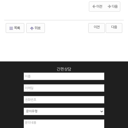
이전
다음
이전
다음
목록
위로
간편상담