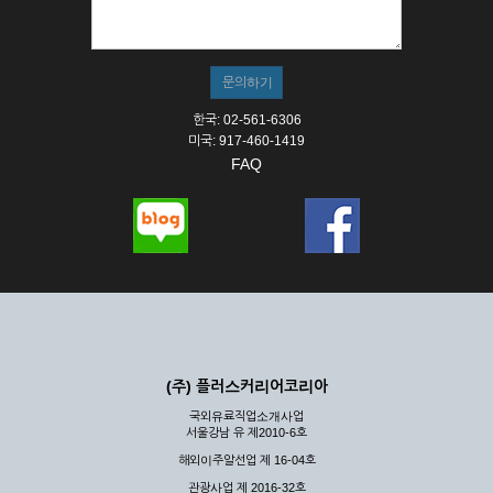
① 서비스의 이용은 연중무휴, 1일 24시간을 원칙으로 합니다.
② 시스템 점검, 교체 및 고장, 기술적인 이유, 국가비상사태, 정
전, 서비스 설비의 장애, 서비스 이용의 폭주 등의 정상적인 서비
스가 불가능할 경우 회사는 사전 공지나 예고 없이 서비스의 전
부 또는 일부를 일시적 또는 영구적으로 중지할 수 있습니다.
한국: 02-561-6306
③ 기타 회사는 서비스를 제공할 수 없는 합당한 사유가 발생한
미국: 917-460-1419
경우
FAQ
④ 회사는 제 2항 및 제 3항의 사유로 서비스의 제공이 일시적
으로 중지됨으로 인해 이용자 또는 제 3자가 입은 손해에 대하
여 배상하지 않습니다.
제3장 권리 및 의무
제6조 (회사의 의무)
① 회사는 특별한 사정이 없는 한 이용자가 신청한 후 즉시 서
비스를 이용할 수 있도록 하고 계속적, 안정적으로 서비스를 제
공할 수 있도록 최선의 노력을 다하여야 합니다.
(주) 플러스커리어코리아
② 회사는 이용자의 개인 신상 정보를 본인의 승낙 없이 타인에
국외유료직업소개사업
게 누설, 배포하여서는 안됩니다. 다만, 관계법령에 의하여 국가
서울강남 유 제2010-6호
기관 등의 합법적인 요구가 있는 경우에는 해당 되지 않습니다.
해외이주알선업 제 16-04호
③ 회사는 이용자로부터 제기되는 의견이나 불만이 정당하다고
인정할 경우에는 즉시 처리하여야 하며, 즉시 처리가 곤란한 경
관광사업 제 2016-32호