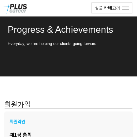
본
메
상품 카테고리
문
뉴
바
토
로
글
Progress & Achievements
가
하
기
기
Everyday, we are helping our clients going forward.
회원가입
회원약관
제1장 총칙