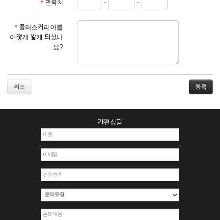
-
-
*
연락처
① 서비스 이용계약은 서비스 이용 희망자가 본 약관에 동의한
후 신청자의 실질 정보를 입력하여 회사에 신청하고 회사가 이
를 심사, 승낙함으로써 성립하며, 회사는 신청자의 실명 확인 절
*
플러스커리어를
차를 밟을 수 있습니다.
어떻게 알게 되셨나
② 회원가입시 입력한 ID는 변경할 수 없으며, 회원 1인당 한 개
요?
의 ID가 발급됩니다. 부득이한 경우로 인해 변경하고자 하는 경
우에는 해당 아이디를 해지하고 재가입해야 합니다.
③ 회사는 아래의 각 호에 해당하는 이용자에 대하여는 가입을
거절하거나 취소할 수 있으며, 실명으로 등록하지 않은 자의 일
취소
체의 권리를 제한할 수 있습니다.
1. 타인의 성명, 주민등록번호를 이용하여 신청할 경우
2. 개인정보를 허위로 기재하여 신청할 경우
간편상담
3. 경쟁 관게에 있는 이용자가 신청할 경우
4. 타인의 서비스 이용을 방해하거나, 정보를 도용한 경우
5. 기타 회사가 정한 이용신청서에 기재사항이 미비 된 경우
6. 이용자가 영업활동 또는 부정한 용도로 본 서비스를 이용할
경우
7. 회사의 정보를 사전 승낙 없이 전재, 변조, 복사하여 이용하
는 경우
8. 기타 회사가 정한 제반 사항을 위반하며 신청하는 경우
제5조 (서비스의 이용 및 중지)