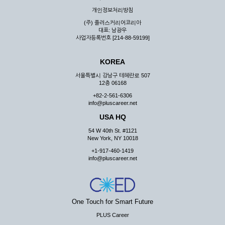
우 그 처리를 위해 노력해야 합니다.
개인정보처리방침
제7조 (회원의 의무)
(주) 플러스커리어코리아
대표: 남광우
① 회원은 ID와 비밀 번호에 관한 모든 관리의 책임이 있으며
사업자등록번호 [214-88-59199]
자신의 ID가 부정하게 사용된 경우, 이용자는 반드시 회사에 그
사실을 통보해야 합니다.
KOREA
② 회원은 이용신청서의 기재내용 중 변경된 내용이 있는 경우
서비스를 통하여 그 내용을 회사에 통지하여야 합니다.
서울특별시 강남구 테헤란로 507
12층 06168
③ 다른 회원의 ID와 비밀번호를 부당하게 사용하는 행위를
하지 않아야 합니다.
+82-2-561-6306
info@pluscareer.net
④ 회원은 회사의 서비스에서 타 사이트의 홍보행위를 하지 않
아야 하며 공공질서나 미풍약속에 위배되는 내용 혹은 저작권을
USA HQ
포함한 지적 재산권을 침해 할 수 있는 행동을 하지 않아야 합니
54 W 40th St. #1121
다.
New York, NY 10018
⑤ 회원은 회사의 사전 승낙 없이 서비스를 이용하여 어떠한 영
+1-917-460-1419
리 행위도 할 수 없습니다.
info@pluscareer.net
⑥ 회원은 관계법령, 약관의 규정, 이용안내 및 주의사항 등 회
사가 통지하는 사항을 준수하여야 하며, 기타 회사의 업무에 방
해되는 행위를 하여서는 아니 됩니다.
제8조 (회원의 관리)
One Touch for Smart Future
PLUS Career
① 회원은 언제든 이 약관에 대한 동의를 철회할 수 있습니다.