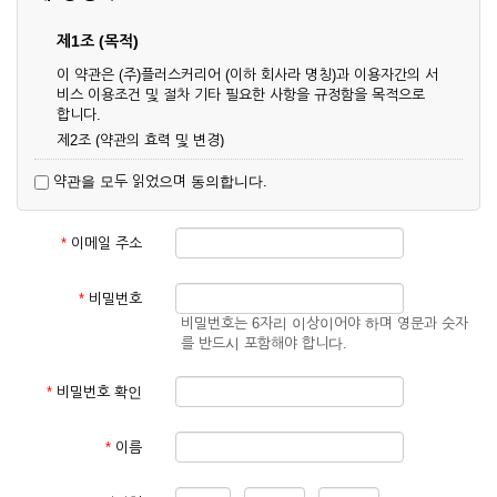
제1조 (목적)
이 약관은 (주)플러스커리어 (이하 회사라 명칭)과 이용자간의 서
비스 이용조건 및 절차 기타 필요한 사항을 규정함을 목적으로
합니다.
제2조 (약관의 효력 및 변경)
① 이 약관은 온라인으로 게시함과 동시에 효력이 발생되며, 영
약관을 모두 읽었으며 동의합니다.
업상 중요 하거나 합리적인 사유가 발생할 경우 온라인 공사를
통하여 변경할 수 있습니다.
② 회원은 변경된 약관에 동의하지 않을 경우 서비스 이용을 중
*
이메일 주소
단하고 이용계약을 해지할 수 있습니다. 약관의 효력 발생일 이
후의 계속적인 서비스 이용은 약관의 변경사항에 대해 동의한
것으로 간주됩니다.
*
비밀번호
비밀번호는 6자리 이상이어야 하며 영문과 숫자
제3조 (약관의 외 준칙)
를 반드시 포함해야 합니다.
이 약관에 명시되지 않은 사항은 회사의 공지, 이용안내 및 기타
관계법령의 규정에 따릅니다.
*
비밀번호 확인
제2장 서비스 이용 계약
*
이름
제4조 (이용계약의 성립)