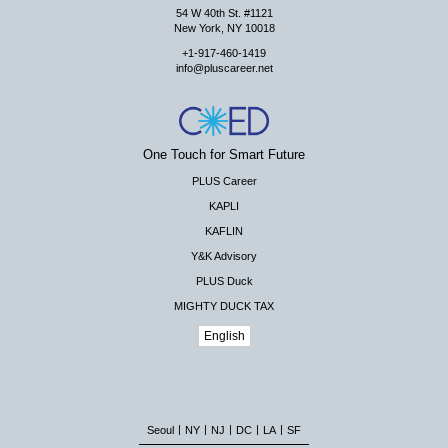
54 W 40th St. #1121
New York, NY 10018
+1-917-460-1419
info@pluscareer.net
One Touch for Smart Future
PLUS Career
KAPLI
KAFLIN
Y&K Advisory
PLUS Duck
MIGHTY DUCK TAX
English
|
|
|
|
|
Seoul
NY
NJ
DC
LA
SF