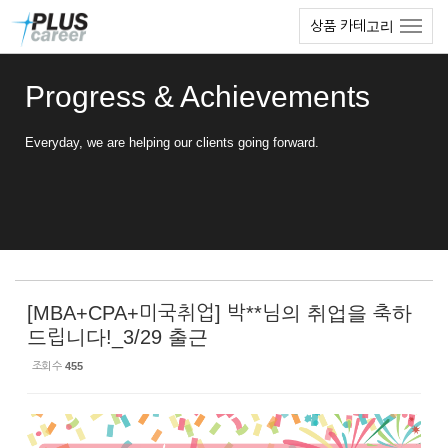
Sketchbook5, 스케치북5
Sketchbook5, 스케치북5
본
메
상품 카테고리
문
뉴
바
토
로
글
Progress & Achievements
가
하
기
기
Everyday, we are helping our clients going forward.
[MBA+CPA+미국취업] 박**님의 취업을 축하
드립니다!_3/29 출근
조회 수
455