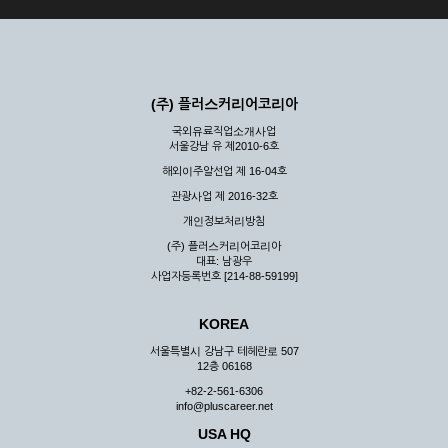
(주) 플러스커리어코리아
국외유료직업소개사업
서울강남 유 제2010-6호
해외이주알선업 제 16-04호
관광사업 제 2016-32호
개인정보처리방침
(주) 플러스커리어코리아
대표: 남광우
사업자등록번호 [214-88-59199]
KOREA
서울특별시 강남구 테헤란로 507
12층 06168
+82-2-561-6306
info@pluscareer.net
USA HQ