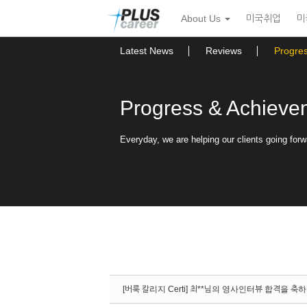
Sketchbook5, 스케치북5
Sketchbook5, 스케치북5
본
메
About Us
미국취업
미
문
뉴
바
토
로
글
Latest News
Reviews
Progre
가
하
기
기
Progress & Achieve
Everyday, we are helping our clients going forw
[버룩 칼리지 Certi] 최**님의 영사인터뷰 합격을 축하