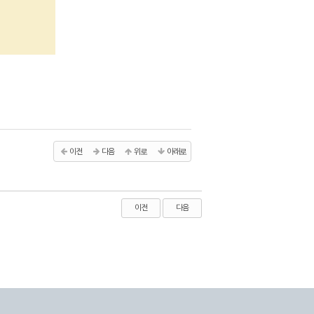
이전
다음
위로
아래로
이전
다음