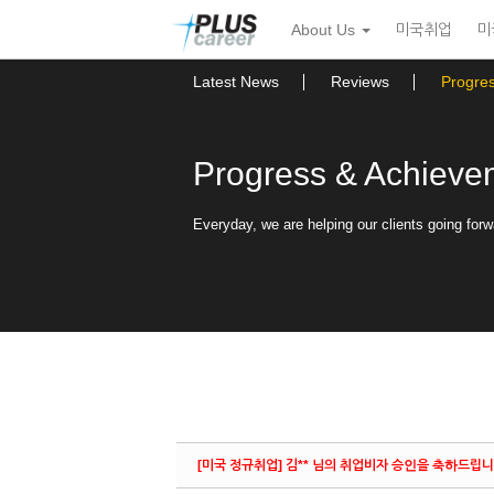
Sketchbook5, 스케치북5
Sketchbook5, 스케치북5
본
메
About Us
미국취업
미
문
뉴
바
토
로
글
Latest News
Reviews
Progre
가
하
기
기
Progress & Achieve
Everyday, we are helping our clients going forw
[미국 정규취업] 김** 님의 취업비자 승인을 축하드립니