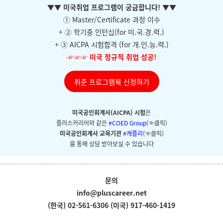
▼
▼ 미국취업 프로그램이 궁금합니다!
▼
▼
① Master/Certificate 과정 이수
+ ②
학기중 인턴십(for 미.국.경.력.)
+ ③ AICPA 시험합격 (for 개.인.능.력.)
☞☞☞
미국 정규직 취업 성공!
취준 프로그램북 신청하기
미국공인회계사(AICPA) 시험
은
플러스커리어와
같은
#COED Group
(☜클릭)
미국공인회계사 교육기관
#캐플리
(☜클릭)
를 통해 상담 받아보실 수 있습니다
문의
info@pluscareer.net
(한국) 02-561-6306
(미국) 917-460-1419