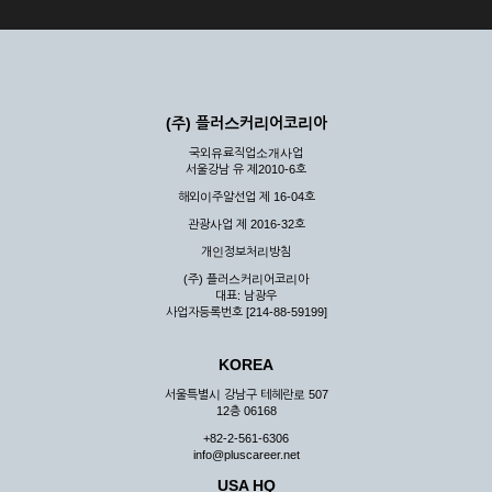
(주) 플러스커리어코리아
국외유료직업소개사업
서울강남 유 제2010-6호
해외이주알선업 제 16-04호
관광사업 제 2016-32호
개인정보처리방침
(주) 플러스커리어코리아
대표: 남광우
사업자등록번호 [214-88-59199]
KOREA
서울특별시 강남구 테헤란로 507
12층 06168
+82-2-561-6306
info@pluscareer.net
USA HQ