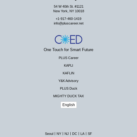
54 W 40th St. #1121
New York, NY 10018
+1-917-460-1419
info@pluscareer.net
One Touch for Smart Future
PLUS Career
KAPLI
KAFLIN
Y&K Advisory
PLUS Duck
MIGHTY DUCK TAX
English
|
|
|
|
|
Seoul
NY
NJ
DC
LA
SF