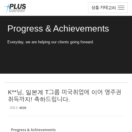
Sketchbook5, 스케치북5
Sketchbook5, 스케치북5
본
메
상품 카테고리
문
뉴
바
토
로
글
Progress & Achievements
가
하
기
기
Everyday, we are helping our clients going forward.
K**님, 일본계 T그룹 미국취업에 이어 영주권
취득까지! 축하드립니다.
조회 수
4039
Progress & Achievements