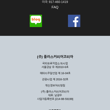
미국: 917-460-1419
FAQ
(주) 플러스커리어코리아
국외유료직업소개사업
서울강남 유 제2010-6호
해외이주알선업 제 16-04호
관광사업 제 2016-32호
개인정보처리방침
(주) 플러스커리어코리아
대표: 남광우
사업자등록번호 [214-88-59199]