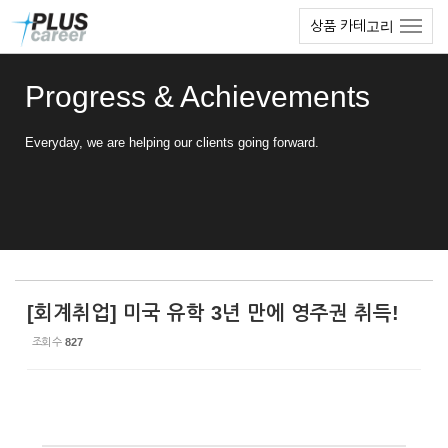
Sketchbook5, 스케치북5
Sketchbook5, 스케치북5
본
메
상품 카테고리
문
뉴
바
토
로
글
Progress & Achievements
가
하
기
기
Everyday, we are helping our clients going forward.
[회계취업] 미국 유학 3년 만에 영주권 취득!
조회 수
827