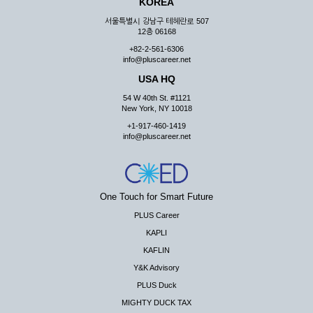
KOREA
서울특별시 강남구 테헤란로 507
12층 06168
+82-2-561-6306
info@pluscareer.net
USA HQ
54 W 40th St. #1121
New York, NY 10018
+1-917-460-1419
info@pluscareer.net
One Touch for Smart Future
PLUS Career
KAPLI
KAFLIN
Y&K Advisory
PLUS Duck
MIGHTY DUCK TAX