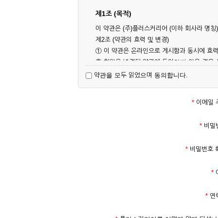
제1조 (목적)
이 약관은 (주)플러스커리어 (이하 회사라 명
제2조 (약관의 효력 및 변경)
① 이 약관은 온라인으로 게시함과 동시에 효력
② 회원은 변경된 약관에 동의하지 않을 경우
대해 동의한 것으로 간주됩니다.
약관을 모두 읽었으며 동의합니다.
제3조 (약관의 외 준칙)
이 약관에 명시되지 않은 사항은 회사의 공지,
*
이메일 
제2장 서비스 이용 계약
*
비밀
제4조 (이용계약의 성립)
*
비밀번호 
① 서비스 이용계약은 서비스 이용 희망자가 
의 실명 확인 절차를 밟을 수 있습니다.
*
② 회원가입시 입력한 ID는 변경할 수 없으며
다.
*
연
③ 회사는 아래의 각 호에 해당하는 이용자에 
1. 타인의 성명, 주민등록번호를 이용하여 신