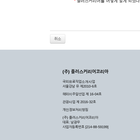
2. 개인정보를 허위로 기재하여 신청할 경우
*
플러스커리어를 어떻게 알게 되셨나
3. 경쟁 관게에 있는 이용자가 신청할 경우
4. 타인의 서비스 이용을 방해하거나, 정보를
5. 기타 회사가 정한 이용신청서에 기재사항이 
6. 이용자가 영업활동 또는 부정한 용도로 본
7. 회사의 정보를 사전 승낙 없이 전재, 변조
취소
8. 기타 회사가 정한 제반 사항을 위반하며 신
제5조 (서비스의 이용 및 중지)
① 서비스의 이용은 연중무휴, 1일 24시간을 
② 시스템 점검, 교체 및 고장, 기술적인 이유
(주) 플러스커리어코리아
이 서비스의 전부 또는 일부를 일시적 또는 영
국외유료직업소개사업
③ 기타 회사는 서비스를 제공할 수 없는 합당
서울강남 유 제2010-6호
④ 회사는 제 2항 및 제 3항의 사유로 서비
해외이주알선업 제 16-04호
제3장 권리 및 의무
관광사업 제 2016-32호
개인정보처리방침
제6조 (회사의 의무)
(주) 플러스커리어코리아
대표: 남광우
① 회사는 특별한 사정이 없는 한 이용자가 신
사업자등록번호 [214-88-59199]
② 회사는 이용자의 개인 신상 정보를 본인의 
되지 않습니다.