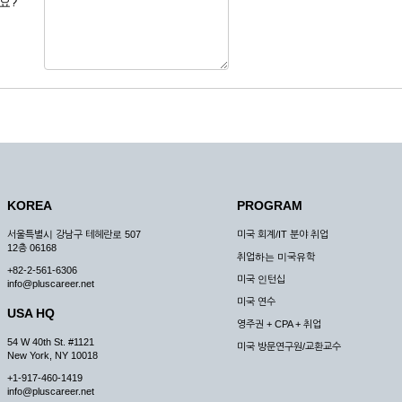
요?
 도용한 경우
미비 된 경우
 서비스를 이용할 경우
, 복사하여 이용하는 경우
청하는 경우
원칙으로 합니다.
, 국가비상사태, 정전, 서비스 설비의 장애, 서비스 이용의 폭주 등의 정상적인 서비
KOREA
PROGRAM
구적으로 중지할 수 있습니다.
서울특별시 강남구 테헤란로 507
미국 회계/IT 분야 취업
한 사유가 발생한 경우
12층 06168
취업하는 미국유학
스의 제공이 일시적으로 중지됨으로 인해 이용자 또는 제 3자가 입은 손해에 대하여 
+82-2-561-6306
미국 인턴십
info@pluscareer.net
미국 연수
USA HQ
영주권 + CPA + 취업
54 W 40th St. #1121
미국 방문연구원/교환교수
New York, NY 10018
청한 후 즉시 서비스를 이용할 수 있도록 하고 계속적, 안정적으로 서비스를 제공할
+1-917-460-1419
승낙 없이 타인에게 누설, 배포하여서는 안됩니다. 다만, 관계법령에 의하여 국가
info@pluscareer.net