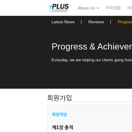
본
메
About Us
미국취업
미
문
뉴
바
토
로
글
Latest News
Reviews
Progre
가
하
기
기
Progress & Achieve
Everyday, we are helping our clients going forw
회원가입
회원약관
제1장 총칙