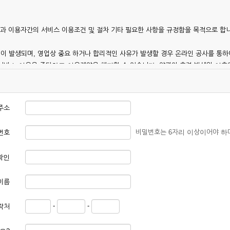
칭)과 이용자간의 서비스 이용조건 및 절차 기타 필요한 사항을 규정함을 목적으로 합
이 발생되며, 영업상 중요 하거나 합리적인 사유가 발생할 경우 온라인 공사를 통하
 서비스 이용을 중단하고 이용계약을 해지할 수 있습니다. 약관의 효력 발생일 이
 이용안내 및 기타 관계법령의 규정에 따릅니다.
주소
비밀번호는 6자리 이상이어야 하
번호
확인
본 약관에 동의한 후 신청자의 실질 정보를 입력하여 회사에 신청하고 회사가 이를 
이름
, 회원 1인당 한 개의 ID가 발급됩니다. 부득이한 경우로 인해 변경하고자 하는 경
-
-
락처
대하여는 가입을 거절하거나 취소할 수 있으며, 실명으로 등록하지 않은 자의 일체의
청할 경우