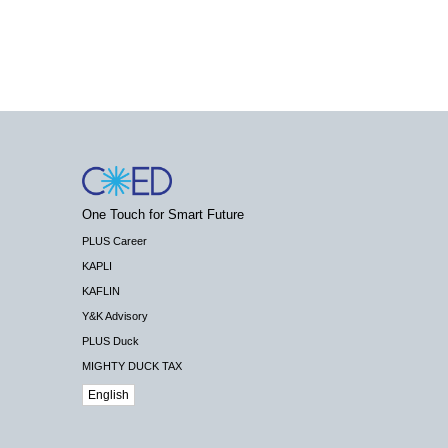
One Touch for Smart Future
PLUS Career
KAPLI
KAFLIN
Y&K Advisory
PLUS Duck
MIGHTY DUCK TAX
English