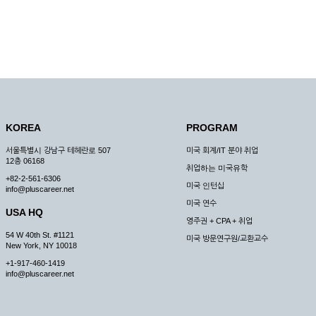
KOREA
PROGRAM
서울특별시 강남구 테헤란로 507
미국 회계/IT 분야 취업
12층 06168
취업하는 미국유학
+82-2-561-6306
미국 인턴십
info@pluscareer.net
미국 연수
USA HQ
영주권 + CPA + 취업
54 W 40th St. #1121
미국 방문연구원/교환교수
New York, NY 10018
+1-917-460-1419
info@pluscareer.net