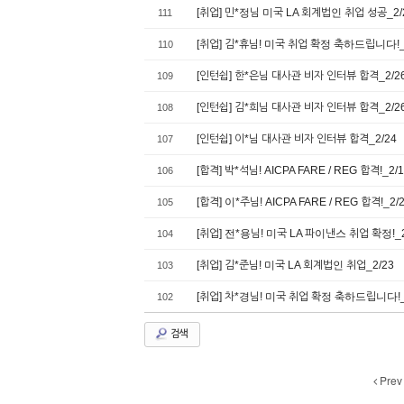
[취업] 민*정님 미국 LA 회계법인 취업 성공_2/
111
[취업] 김*휴님! 미국 취업 확정 축하드립니다!_
110
[인턴쉽] 한*은님 대사관 비자 인터뷰 합격_2/2
109
[인턴쉽] 김*희님 대사관 비자 인터뷰 합격_2/2
108
[인턴쉽] 이*님 대사관 비자 인터뷰 합격_2/24
107
[합격] 박*석님! AICPA FARE / REG 합격!_2/
106
[합격] 이*주님! AICPA FARE / REG 합격!_2/
105
[취업] 전*용님! 미국 LA 파이낸스 취업 확정!_2
104
[취업] 김*준님! 미국 LA 회계법인 취업_2/23
103
[취업] 차*경님! 미국 취업 확정 축하드립니다!_
102
검색
Prev