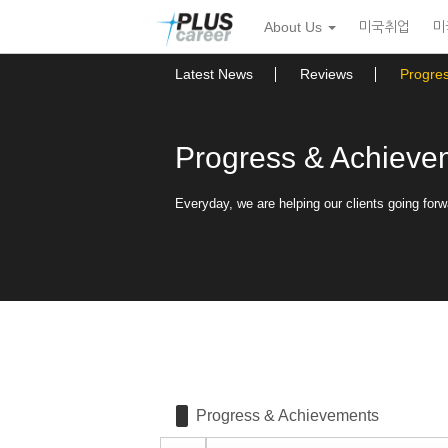
Sketchbook5, 스케치북5
Sketchbook5, 스케치북5
본
메
About Us
미국취업
미
문
뉴
바
토
로
글
Latest News
Reviews
Progre
가
하
기
기
Progress & Achieve
Everyday, we are helping our clients going forw
Progress & Achievements