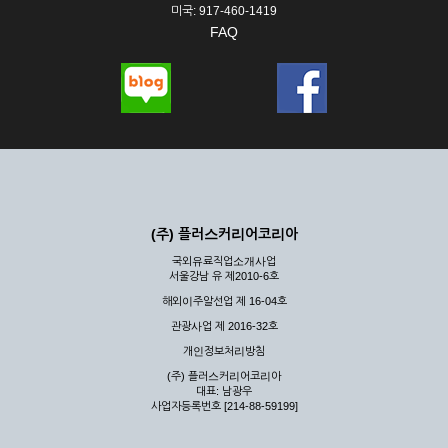
미국: 917-460-1419
FAQ
(주) 플러스커리어코리아
국외유료직업소개사업
서울강남 유 제2010-6호
해외이주알선업 제 16-04호
관광사업 제 2016-32호
개인정보처리방침
(주) 플러스커리어코리아
대표: 남광우
사업자등록번호 [214-88-59199]