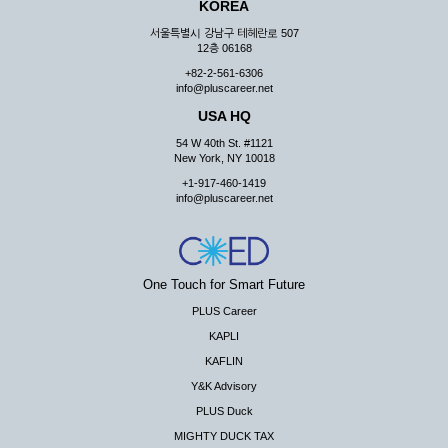
KOREA
서울특별시 강남구 테헤란로 507
12층 06168
+82-2-561-6306
info@pluscareer.net
USA HQ
54 W 40th St. #1121
New York, NY 10018
+1-917-460-1419
info@pluscareer.net
One Touch for Smart Future
PLUS Career
KAPLI
KAFLIN
Y&K Advisory
PLUS Duck
MIGHTY DUCK TAX