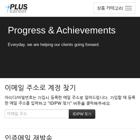
본
메
상품 카테고리
문
뉴
바
토
로
글
Progress & Achievements
가
하
기
기
Everyday, we are helping our clients going forward.
이메일 주소로 계정 찾기
아이디/비밀번호는 가입시 등록한 메일 주소로 알려드립니다. 가입할 때 등록
한 메일 주소를 입력하고 "ID/PW 찾기" 버튼을 클릭해주세요.
인증메일 재발송