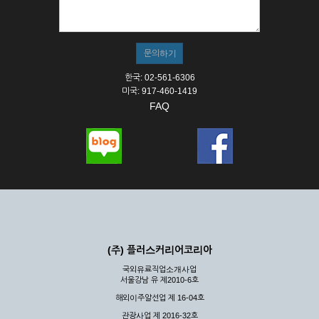
① 서비스의 이용은 연중무휴, 1일 24시간을 원칙으로 합니다.
② 시스템 점검, 교체 및 고장, 기술적인 이유, 국가비상사태, 정
전, 서비스 설비의 장애, 서비스 이용의 폭주 등의 정상적인 서비
스가 불가능할 경우 회사는 사전 공지나 예고 없이 서비스의 전
부 또는 일부를 일시적 또는 영구적으로 중지할 수 있습니다.
한국: 02-561-6306
③ 기타 회사는 서비스를 제공할 수 없는 합당한 사유가 발생한
미국: 917-460-1419
경우
FAQ
④ 회사는 제 2항 및 제 3항의 사유로 서비스의 제공이 일시적
으로 중지됨으로 인해 이용자 또는 제 3자가 입은 손해에 대하
여 배상하지 않습니다.
제3장 권리 및 의무
제6조 (회사의 의무)
① 회사는 특별한 사정이 없는 한 이용자가 신청한 후 즉시 서
비스를 이용할 수 있도록 하고 계속적, 안정적으로 서비스를 제
공할 수 있도록 최선의 노력을 다하여야 합니다.
(주) 플러스커리어코리아
② 회사는 이용자의 개인 신상 정보를 본인의 승낙 없이 타인에
국외유료직업소개사업
게 누설, 배포하여서는 안됩니다. 다만, 관계법령에 의하여 국가
서울강남 유 제2010-6호
기관 등의 합법적인 요구가 있는 경우에는 해당 되지 않습니다.
해외이주알선업 제 16-04호
③ 회사는 이용자로부터 제기되는 의견이나 불만이 정당하다고
인정할 경우에는 즉시 처리하여야 하며, 즉시 처리가 곤란한 경
관광사업 제 2016-32호