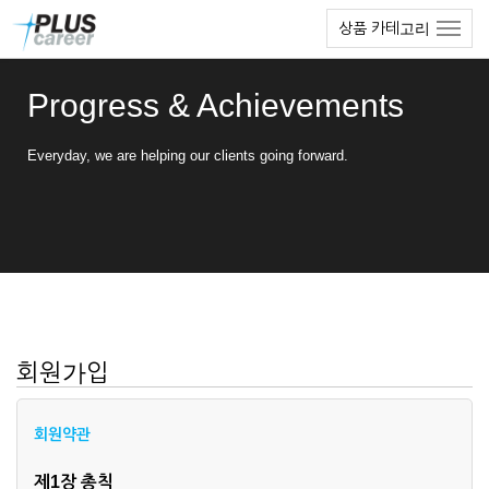
본
메
상품 카테고리
문
뉴
바
토
로
글
Progress & Achievements
가
하
기
기
Everyday, we are helping our clients going forward.
회원가입
회원약관
제1장 총칙