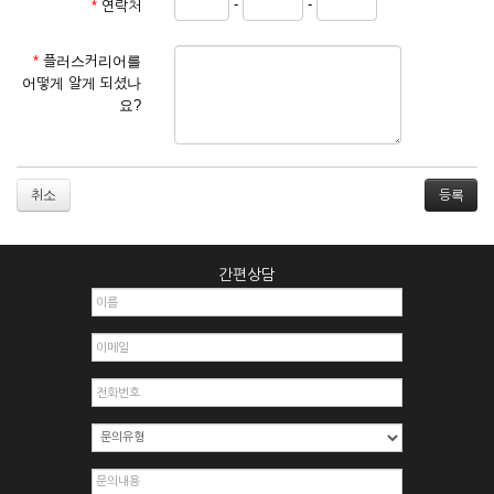
-
-
*
연락처
① 서비스 이용계약은 서비스 이용 희망자가 본 약관에 동의한
후 신청자의 실질 정보를 입력하여 회사에 신청하고 회사가 이
를 심사, 승낙함으로써 성립하며, 회사는 신청자의 실명 확인 절
*
플러스커리어를
차를 밟을 수 있습니다.
어떻게 알게 되셨나
② 회원가입시 입력한 ID는 변경할 수 없으며, 회원 1인당 한 개
요?
의 ID가 발급됩니다. 부득이한 경우로 인해 변경하고자 하는 경
우에는 해당 아이디를 해지하고 재가입해야 합니다.
③ 회사는 아래의 각 호에 해당하는 이용자에 대하여는 가입을
거절하거나 취소할 수 있으며, 실명으로 등록하지 않은 자의 일
취소
체의 권리를 제한할 수 있습니다.
1. 타인의 성명, 주민등록번호를 이용하여 신청할 경우
2. 개인정보를 허위로 기재하여 신청할 경우
간편상담
3. 경쟁 관게에 있는 이용자가 신청할 경우
4. 타인의 서비스 이용을 방해하거나, 정보를 도용한 경우
5. 기타 회사가 정한 이용신청서에 기재사항이 미비 된 경우
6. 이용자가 영업활동 또는 부정한 용도로 본 서비스를 이용할
경우
7. 회사의 정보를 사전 승낙 없이 전재, 변조, 복사하여 이용하
는 경우
8. 기타 회사가 정한 제반 사항을 위반하며 신청하는 경우
제5조 (서비스의 이용 및 중지)