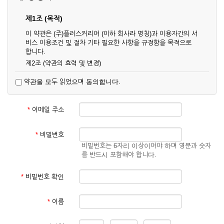
제1조 (목적)
이 약관은 (주)플러스커리어 (이하 회사라 명칭)과 이용자간의 서
비스 이용조건 및 절차 기타 필요한 사항을 규정함을 목적으로
합니다.
제2조 (약관의 효력 및 변경)
① 이 약관은 온라인으로 게시함과 동시에 효력이 발생되며, 영
약관을 모두 읽었으며 동의합니다.
업상 중요 하거나 합리적인 사유가 발생할 경우 온라인 공사를
통하여 변경할 수 있습니다.
② 회원은 변경된 약관에 동의하지 않을 경우 서비스 이용을 중
*
이메일 주소
단하고 이용계약을 해지할 수 있습니다. 약관의 효력 발생일 이
후의 계속적인 서비스 이용은 약관의 변경사항에 대해 동의한
것으로 간주됩니다.
*
비밀번호
비밀번호는 6자리 이상이어야 하며 영문과 숫자
제3조 (약관의 외 준칙)
를 반드시 포함해야 합니다.
이 약관에 명시되지 않은 사항은 회사의 공지, 이용안내 및 기타
관계법령의 규정에 따릅니다.
*
비밀번호 확인
제2장 서비스 이용 계약
*
이름
제4조 (이용계약의 성립)