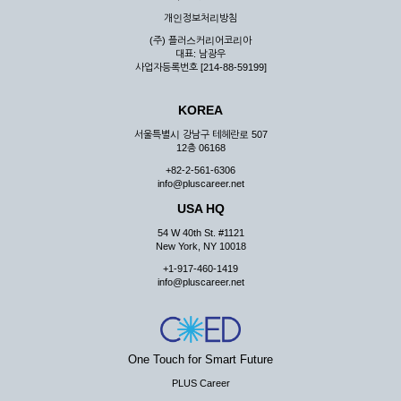
우 그 처리를 위해 노력해야 합니다.
개인정보처리방침
제7조 (회원의 의무)
(주) 플러스커리어코리아
대표: 남광우
① 회원은 ID와 비밀 번호에 관한 모든 관리의 책임이 있으며
사업자등록번호 [214-88-59199]
자신의 ID가 부정하게 사용된 경우, 이용자는 반드시 회사에 그
사실을 통보해야 합니다.
KOREA
② 회원은 이용신청서의 기재내용 중 변경된 내용이 있는 경우
서비스를 통하여 그 내용을 회사에 통지하여야 합니다.
서울특별시 강남구 테헤란로 507
12층 06168
③ 다른 회원의 ID와 비밀번호를 부당하게 사용하는 행위를
하지 않아야 합니다.
+82-2-561-6306
info@pluscareer.net
④ 회원은 회사의 서비스에서 타 사이트의 홍보행위를 하지 않
아야 하며 공공질서나 미풍약속에 위배되는 내용 혹은 저작권을
USA HQ
포함한 지적 재산권을 침해 할 수 있는 행동을 하지 않아야 합니
54 W 40th St. #1121
다.
New York, NY 10018
⑤ 회원은 회사의 사전 승낙 없이 서비스를 이용하여 어떠한 영
+1-917-460-1419
리 행위도 할 수 없습니다.
info@pluscareer.net
⑥ 회원은 관계법령, 약관의 규정, 이용안내 및 주의사항 등 회
사가 통지하는 사항을 준수하여야 하며, 기타 회사의 업무에 방
해되는 행위를 하여서는 아니 됩니다.
제8조 (회원의 관리)
One Touch for Smart Future
PLUS Career
① 회원은 언제든 이 약관에 대한 동의를 철회할 수 있습니다.