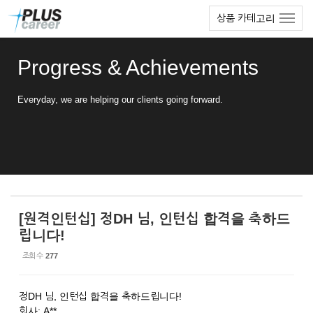
Sketchbook5, 스케치북5
Sketchbook5, 스케치북5
본
메
상품 카테고리
문
뉴
바
토
로
글
Progress & Achievements
가
하
기
기
Everyday, we are helping our clients going forward.
[원격인턴십] 정DH 님, 인턴십 합격을 축하드
립니다!
조회 수
277
정DH 님, 인턴십 합격을 축하드립니다!
회사: A**