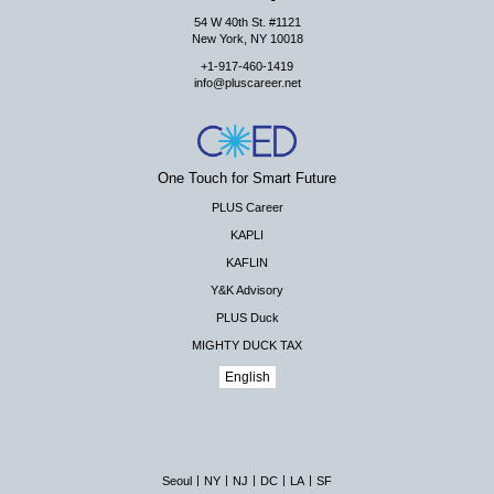
54 W 40th St. #1121
New York, NY 10018
+1-917-460-1419
info@pluscareer.net
One Touch for Smart Future
PLUS Career
KAPLI
KAFLIN
Y&K Advisory
PLUS Duck
MIGHTY DUCK TAX
English
|
|
|
|
|
Seoul
NY
NJ
DC
LA
SF