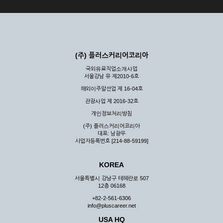
(주) 플러스커리어코리아
국외유료직업소개사업
서울강남 유 제2010-6호
해외이주알선업 제 16-04호
관광사업 제 2016-32호
개인정보처리방침
(주) 플러스커리어코리아
대표: 남광우
사업자등록번호 [214-88-59199]
KOREA
서울특별시 강남구 테헤란로 507
12층 06168
+82-2-561-6306
info@pluscareer.net
USA HQ