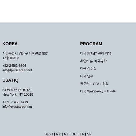
KOREA
PROGRAM
서울특별시 강남구 테헤란로 507
미국 회계/IT 분야 취업
12층 06168
취업하는 미국유학
+82-2-561-6306
미국 인턴십
info@pluscareer.net
미국 연수
USA HQ
영주권 + CPA + 취업
54 W 40th St. #1121
미국 방문연구원/교환교수
New York, NY 10018
+1-917-460-1419
info@pluscareer.net
|
|
|
|
|
Seoul
NY
NJ
DC
LA
SF