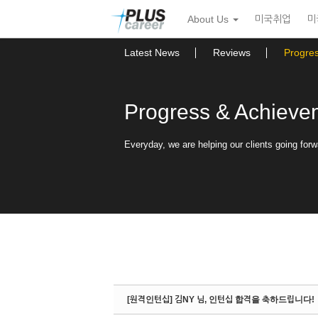
Sketchbook5, 스케치북5
Sketchbook5, 스케치북5
본
메
About Us
미국취업
미
문
뉴
바
토
로
글
Latest News
Reviews
Progre
가
하
기
기
Progress & Achieve
Everyday, we are helping our clients going forw
[원격인턴십] 김NY 님, 인턴십 합격을 축하드립니다!