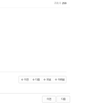
조회 수
259
이전
다음
위로
아래로
이전
다음