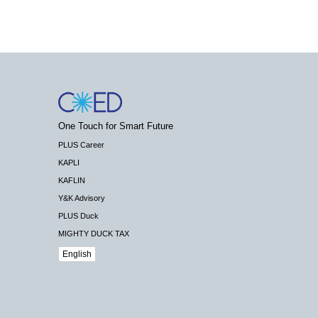
One Touch for Smart Future
PLUS Career
KAPLI
KAFLIN
Y&K Advisory
PLUS Duck
MIGHTY DUCK TAX
English