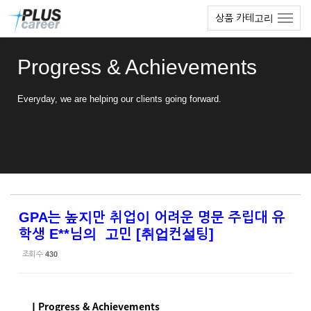
Sketchbook5, 스케치북5
Sketchbook5, 스케치북5
본
메
상품 카테고리
문
뉴
바
토
로
글
Progress & Achievements
가
하
기
기
Everyday, we are helping our clients going forward.
GPA는 높지만 취업이 어려운 명문 주립대 유
학생 E**님의 고민 [취업컨설팅]
조회 수
430
ㅣProgress & Achievements