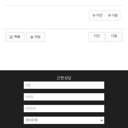
이전
다음
이전
다음
목록
위로
간편상담