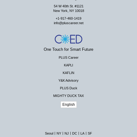
54 W 40th St. #1121
New York, NY 10018
+1-917-460-1419
info@pluscareer.net
One Touch for Smart Future
PLUS Career
KAPLI
KAFLIN
Y&K Advisory
PLUS Duck
MIGHTY DUCK TAX
English
|
|
|
|
|
Seoul
NY
NJ
DC
LA
SF