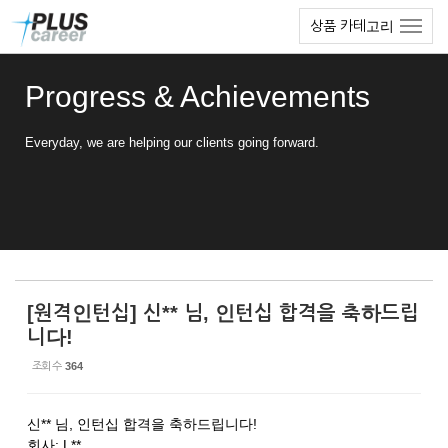
Sketchbook5, 스케치북5
Sketchbook5, 스케치북5
본
메
상품 카테고리
문
뉴
바
토
로
글
Progress & Achievements
가
하
기
기
Everyday, we are helping our clients going forward.
[원격인턴십] 신** 님, 인턴십 합격을 축하드립
니다!
조회 수
364
신** 님, 인턴십 합격을 축하드립니다!
회사: L**