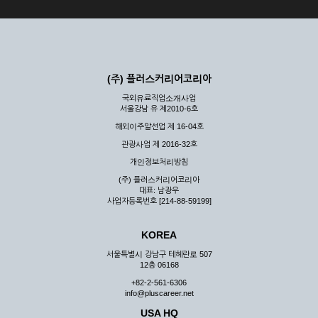
(주) 플러스커리어코리아
국외유료직업소개사업
서울강남 유 제2010-6호
해외이주알선업 제 16-04호
관광사업 제 2016-32호
개인정보처리방침
(주) 플러스커리어코리아
대표: 남광우
사업자등록번호 [214-88-59199]
KOREA
서울특별시 강남구 테헤란로 507
12층 06168
+82-2-561-6306
info@pluscareer.net
USA HQ