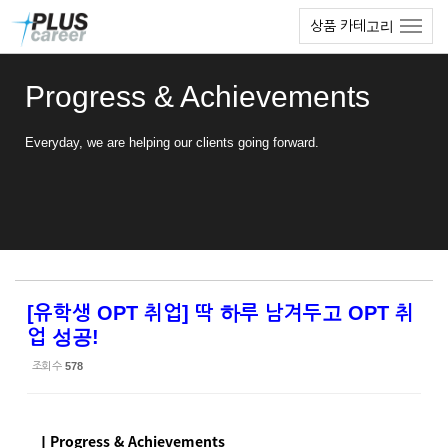
Sketchbook5, 스케치북5
Sketchbook5, 스케치북5
본
메
상품 카테고리
문
뉴
바
토
로
글
Progress & Achievements
가
하
기
기
Everyday, we are helping our clients going forward.
[유학생 OPT 취업] 딱 하루 남겨두고 OPT 취
업 성공!
조회 수
578
ㅣProgress & Achievements