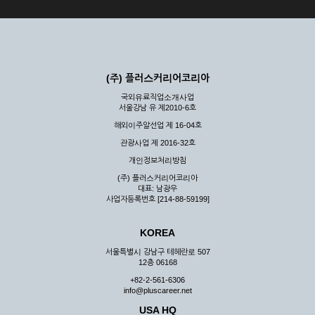
(주) 플러스커리어코리아
국외유료직업소개사업
서울강남 유 제2010-6호
해외이주알선업 제 16-04호
관광사업 제 2016-32호
개인정보처리방침
(주) 플러스커리어코리아
대표: 남광우
사업자등록번호 [214-88-59199]
KOREA
서울특별시 강남구 테헤란로 507
12층 06168
+82-2-561-6306
info@pluscareer.net
USA HQ