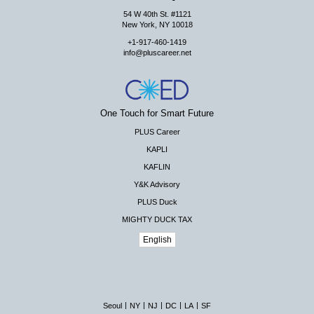
54 W 40th St. #1121
New York, NY 10018
+1-917-460-1419
info@pluscareer.net
One Touch for Smart Future
PLUS Career
KAPLI
KAFLIN
Y&K Advisory
PLUS Duck
MIGHTY DUCK TAX
English
|
|
|
|
|
Seoul
NY
NJ
DC
LA
SF