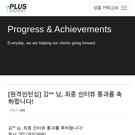
Sketchbook5, 스케치북5
Sketchbook5, 스케치북5
본
메
상품 카테고리
문
뉴
바
토
로
글
Progress & Achievements
가
하
기
기
Everyday, we are helping our clients going forward.
[원격인턴십] 김** 님, 최종 인터뷰 통과를 축
하합니다!
조회 수
280
김** 님, 최종 인터뷰 통과를 축하합니다!
회사: S** (게임개발)